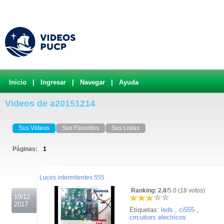
Inicio
|
Ingresar
|
Navegar
|
Ayuda
Videos de a20151214
Sus Videos
Sus Favoritos
Sus Listas
Páginas:
1
.
Luces intermitentes 555
Ranking: 2.8
/5.0 (18 votos)
10/12
2017
Etiquetas:
leds
,
ci555
,
circuitors electricos