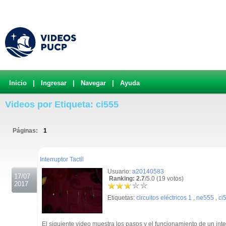
Inicio
|
Ingresar
|
Navegar
|
Ayuda
Videos por Etiqueta: ci555
Páginas:
1
.
Interruptor Tactil
Usuario:
a20140583
17/07
Ranking: 2.7
/5.0 (19 votos)
2017
Etiquetas:
circuitos eléctricos 1
,
ne555
,
ci
El siguiente video muestra los pasos y el funcionamiento de un inte