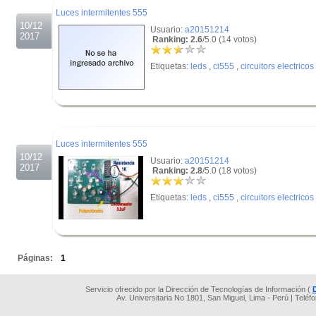
Luces intermitentes 555
10/12
Usuario:
a20151214
2017
Ranking: 2.6
/5.0 (14 votos)
Etiquetas:
leds
,
ci555
,
circuitors electricos
.
.
Luces intermitentes 555
10/12
Usuario:
a20151214
2017
Ranking: 2.8
/5.0 (18 votos)
Etiquetas:
leds
,
ci555
,
circuitors electricos
.
Páginas:
1
Servicio ofrecido por la Dirección de Tecnologías de Información (
Av. Universitaria No 1801, San Miguel, Lima - Perú | Teléf