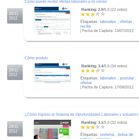
Cómo puedo recibir ofertas laborales a mi correo
Ranking: 2.9
/5.0 (22 votos)
28/11
2012
Etiquetas:
laborales
,
ofertas
,
recibir
| Fecha de Captura: 13/07/2012
.
.
.
Cómo postulo
Ranking: 3.4
/5.0 (34 votos)
28/11
2012
Etiquetas:
laborales
,
postular
,
ofertar
| Fecha de Captura: 17/08/2012
.
.
.
¿Cómo ingreso al Sistema de Oportunidades Laborales y actualizo 
Ranking: 3.1
/5.0 (32 votos)
28/11
2012
Etiquetas:
sistema
,
bolsa de