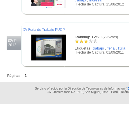
trabajo
,
ingresar
| Fecha de Captura: 25/08/2012
.
.
.
XV Feria de Trabajo PUCP
Ranking: 3.2
/5.0 (29 votos)
02/11
2012
Etiquetas:
trabajo
,
feria
,
f3ria
| Fecha de Captura: 01/09/2011
.
.
Páginas:
1
Servicio ofrecido por la Dirección de Tecnologías de Información (
Av. Universitaria No 1801, San Miguel, Lima - Perú | Teléf