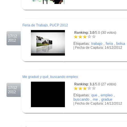
.
.
.
Feria de Trabajo, PUCP 2012
Ranking: 3.0
/5.0 (30 votos)
17/12
2012
Etiquetas:
trabajo
,
feria
,
bolsa
| Fecha de Captura: 14/12/2012
.
.
.
Me gradué y qué, buscando empleo
Ranking: 3.1
/5.0 (27 votos)
17/12
2012
Etiquetas:
que
,
empleo
,
buscando
,
me
,
gradue
| Fecha de Captura: 14/12/2012
.
.
.