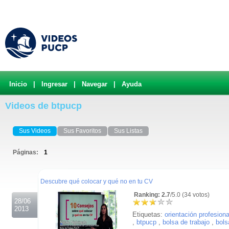
Inicio
|
Ingresar
|
Navegar
|
Ayuda
Videos de btpucp
Sus Videos
Sus Favoritos
Sus Listas
Páginas:
1
.
Descubre qué colocar y qué no en tu CV
Ranking: 2.7
/5.0 (34 votos)
28/06
2013
Etiquetas:
orientación profesiona
,
btpucp
,
bolsa de trabajo
,
bols