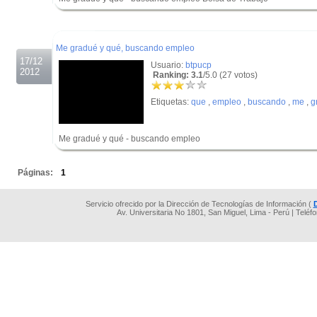
.
.
Me gradué y qué, buscando empleo
17/12
Usuario:
btpucp
2012
Ranking: 3.1
/5.0 (27 votos)
Etiquetas:
que
,
empleo
,
buscando
,
me
,
g
Me gradué y qué - buscando empleo
.
Páginas:
1
Servicio ofrecido por la Dirección de Tecnologías de Información (
Av. Universitaria No 1801, San Miguel, Lima - Perú | Teléf