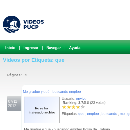
Inicio
|
Ingresar
|
Navegar
|
Ayuda
Videos por Etiqueta: que
Páginas:
1
.
Me gradué y qué - buscando empleo
Usuario:
envivo
07/11
Ranking: 3.7
/5.0 (23 votos)
2012
Etiquetas:
que
,
empleo
,
buscando
,
me
,
g
Me gradué y qué - buscando empleo Bolsa de Trabajo