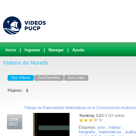
Inicio
|
Ingresar
|
Navegar
|
Ayuda
Videos de Nureth
Sus Videos
Sus Favoritos
Sus Listas
Páginas:
1
.
Trabajo de Especialidad Matemáticas en la Comunicación Audiovis
Ranking: 3.2
/5.0 (37 votos)
13/06
2012
Etiquetas:
jose
,
trabajo
,
fotografia
,
matematicas
,
audiov