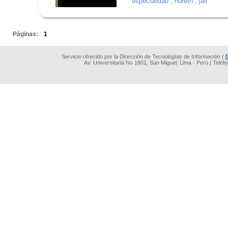
especialidad
,
nureth
,
jair
.
.
Páginas:
1
Servicio ofrecido por la Dirección de Tecnologías de Información (
Av. Universitaria No 1801, San Miguel, Lima - Perú | Teléf