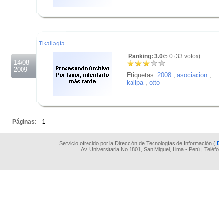
.
.
.
Tikallaqta
Ranking: 3.0
/5.0 (33 votos)
14/08
2009
Etiquetas:
2008
,
asociacion
,
kallpa
,
otto
.
.
Páginas:
1
Servicio ofrecido por la Dirección de Tecnologías de Información (
Av. Universitaria No 1801, San Miguel, Lima - Perú | Teléf