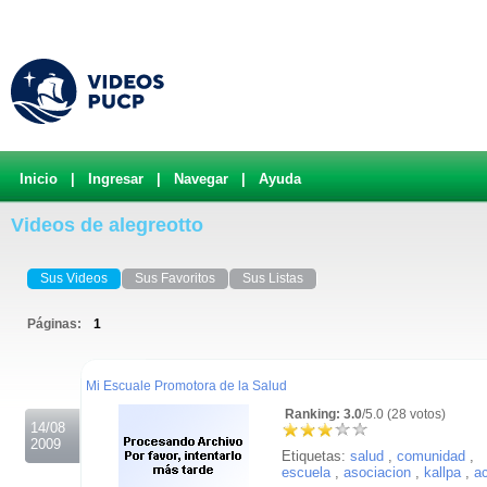
Inicio
|
Ingresar
|
Navegar
|
Ayuda
Videos de alegreotto
Sus Videos
Sus Favoritos
Sus Listas
Páginas:
1
.
Mi Escuale Promotora de la Salud
Ranking: 3.0
/5.0 (28 votos)
14/08
2009
Etiquetas:
salud
,
comunidad
,
escuela
,
asociacion
,
kallpa
,
a