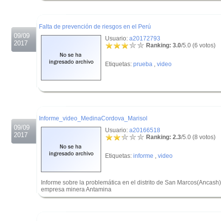
.
Falta de prevención de riesgos en el Perú
09/09
Usuario:
a20172793
2017
Ranking: 3.0
/5.0 (6 votos)
Etiquetas:
prueba
,
video
.
.
Informe_video_MedinaCordova_Marisol
09/09
Usuario:
a20166518
2017
Ranking: 2.3
/5.0 (8 votos)
Etiquetas:
informe
,
video
Informe sobre la problemática en el distrito de San Marcos(Ancash) 
empresa minera Antamina
.
.