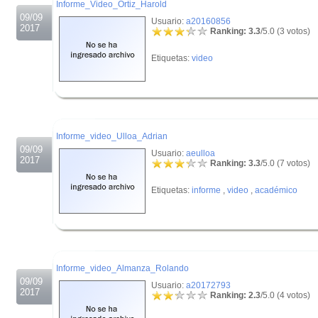
Informe_Video_Ortiz_Harold
09/09
Usuario:
a20160856
2017
Ranking: 3.3
/5.0 (3 votos)
Etiquetas:
video
.
.
Informe_video_Ulloa_Adrian
09/09
Usuario:
aeulloa
2017
Ranking: 3.3
/5.0 (7 votos)
Etiquetas:
informe
,
video
,
académico
.
.
Informe_video_Almanza_Rolando
09/09
Usuario:
a20172793
2017
Ranking: 2.3
/5.0 (4 votos)