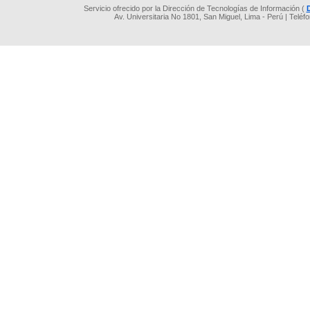
Servicio ofrecido por la Dirección de Tecnologías de Información (
Av. Universitaria No 1801, San Miguel, Lima - Perú | Teléf