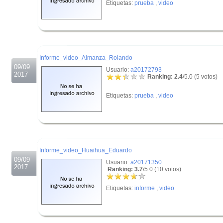
Etiquetas:
prueba
,
video
.
.
Informe_video_Almanza_Rolando
09/09
Usuario:
a20172793
2017
Ranking: 2.4
/5.0 (5 votos)
Etiquetas:
prueba
,
video
.
.
Informe_video_Huaihua_Eduardo
09/09
Usuario:
a20171350
2017
Ranking: 3.7
/5.0 (10 votos)
Etiquetas:
informe
,
video
.