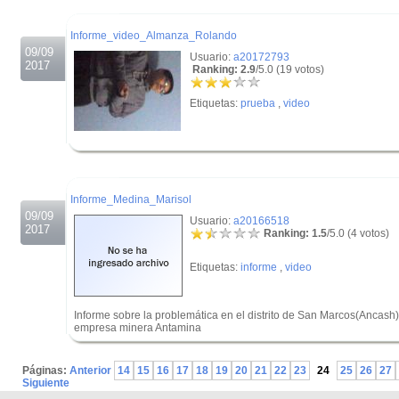
.
Informe_video_Almanza_Rolando
09/09
Usuario:
a20172793
2017
Ranking: 2.9
/5.0 (19 votos)
Etiquetas:
prueba
,
video
.
.
Informe_Medina_Marisol
09/09
Usuario:
a20166518
2017
Ranking: 1.5
/5.0 (4 votos)
Etiquetas:
informe
,
video
Informe sobre la problemática en el distrito de San Marcos(Ancash) 
empresa minera Antamina
.
Páginas:
Anterior
14
15
16
17
18
19
20
21
22
23
24
25
26
27
Siguiente