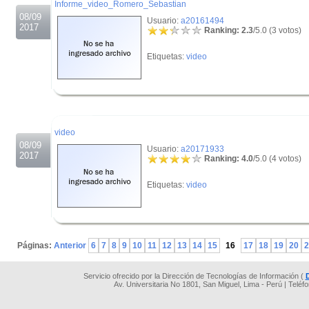
Informe_video_Romero_Sebastian
08/09
Usuario:
a20161494
2017
Ranking: 2.3
/5.0 (3 votos)
Etiquetas:
video
.
.
video
08/09
Usuario:
a20171933
2017
Ranking: 4.0
/5.0 (4 votos)
Etiquetas:
video
.
Páginas:
Anterior
6
7
8
9
10
11
12
13
14
15
16
17
18
19
20
2
Servicio ofrecido por la Dirección de Tecnologías de Información (
Av. Universitaria No 1801, San Miguel, Lima - Perú | Teléf