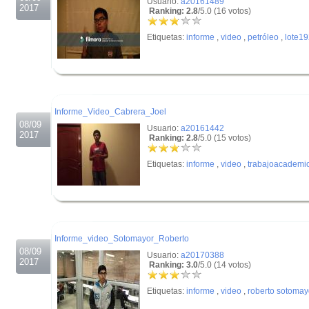
Usuario:
a20161489
2017
Ranking: 2.8
/5.0 (16 votos)
Etiquetas:
informe
,
video
,
petróleo
,
lote1
.
.
Informe_Video_Cabrera_Joel
08/09
Usuario:
a20161442
2017
Ranking: 2.8
/5.0 (15 votos)
Etiquetas:
informe
,
video
,
trabajoacademi
.
.
Informe_video_Sotomayor_Roberto
08/09
Usuario:
a20170388
2017
Ranking: 3.0
/5.0 (14 votos)
Etiquetas:
informe
,
video
,
roberto sotomay