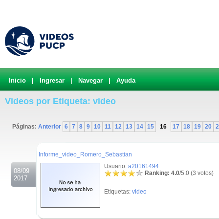
Inicio
|
Ingresar
|
Navegar
|
Ayuda
Videos por Etiqueta: video
Páginas:
Anterior
6
7
8
9
10
11
12
13
14
15
16
17
18
19
20
2
.
Informe_video_Romero_Sebastian
Usuario:
a20161494
08/09
Ranking: 4.0
/5.0 (3 votos)
2017
Etiquetas:
video
.