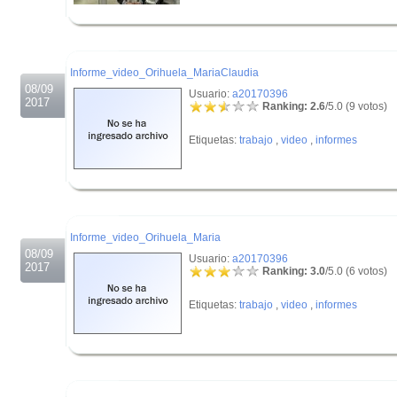
.
.
Informe_video_Orihuela_MariaClaudia
08/09
Usuario:
a20170396
2017
Ranking: 2.6
/5.0 (9 votos)
Etiquetas:
trabajo
,
video
,
informes
.
.
Informe_video_Orihuela_Maria
08/09
Usuario:
a20170396
2017
Ranking: 3.0
/5.0 (6 votos)
Etiquetas:
trabajo
,
video
,
informes
.
.