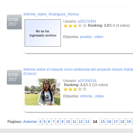
.
Informe_video_Rodriguez_Alonso
07/09
Usuario:
a20170391
2017
Ranking: 3.0
/5.0 (4 votos)
Etiquetas:
prueba
,
video
.
.
Informe sobre el impacto socio-ambiental del proyecto minero Xstrat
(Cusco)
07/09
2017
Usuario:
a20166516
Ranking: 3.1
/5.0 (15 votos)
Etiquetas:
informe
,
video
.
Páginas:
Anterior
4
5
6
7
8
9
10
11
12
13
14
15
16
17
18
19