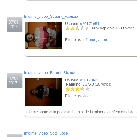
.
Informe_video_Segura_Fabrizio
07/09
Usuario:
a20171954
2017
Ranking: 2.5
/5.0 (11 votos)
Etiquetas:
informe
,
video
.
.
Informe_video_Baroni_Ricardo
07/09
Usuario:
a20170635
2017
Ranking: 3.3
/5.0 (16 votos)
Etiquetas:
video
Informe sobre el impacto ambiental de la minería aurífera en el d
.
.
Informe_video_Soto_Jose