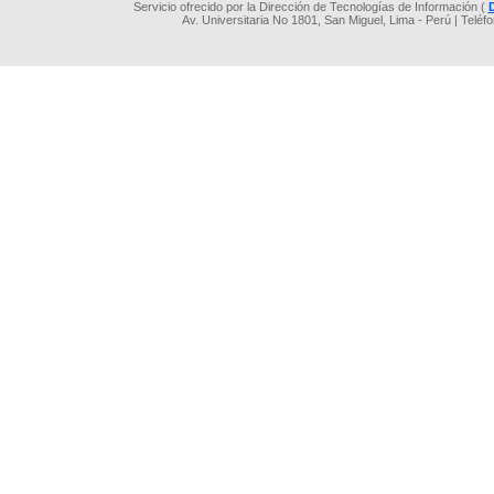
Servicio ofrecido por la Dirección de Tecnologías de Información (
Av. Universitaria No 1801, San Miguel, Lima - Perú | Teléf