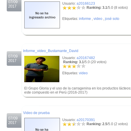
07/09
Usuario:
a20166123
2017
Ranking: 3.1
/5.0 (8 votos)
Etiquetas:
informe
,
video
,
josé soto
.
.
Informe_video_Bustamante_David
07/09
Usuario:
a20167482
2017
Ranking: 3.1
/5.0 (20 votos)
Etiquetas:
video
El Grupo Gloria y el uso de la carragenina en los productos lácteo
este compuesto en el Perú (2016-2017)
.
.
Video de prueba
07/09
Usuario:
a20170391
2017
Ranking: 2.5
/5.0 (2 votos)