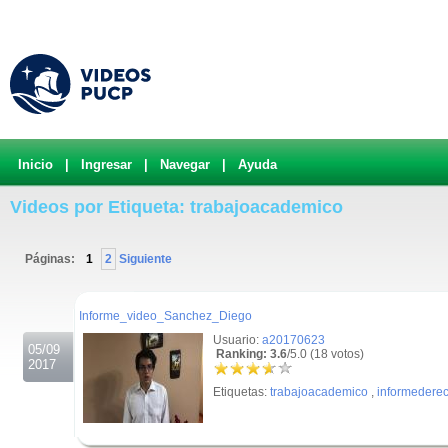
Inicio
|
Ingresar
|
Navegar
|
Ayuda
Videos por Etiqueta: trabajoacademico
Páginas:
1
2
Siguiente
.
Informe_video_Sanchez_Diego
Usuario:
a20170623
05/09
Ranking: 3.6
/5.0 (18 votos)
2017
Etiquetas:
trabajoacademico
,
informedere
.