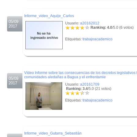
.
Informe_video_Aquije_Carlos
05/09
Usuario:
a20162012
2017
Ranking: 4.0
/5.0 (6 votos)
Etiquetas:
trabajoacademico
.
.
Vídeo Informe sobre las consecuencias de los decretos legislativos
comunidades aledañas a Bagua y el enfrentamie
05/09
2017
Usuario:
a20161709
Ranking: 3.4
/5.0 (21 votos)
Etiquetas:
trabajoacademico
.
.
Informe_video_Gutarra_Sebastián