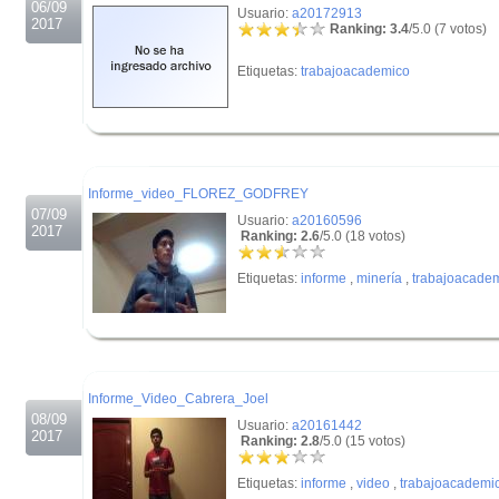
06/09
Usuario:
a20172913
2017
Ranking: 3.4
/5.0 (7 votos)
Etiquetas:
trabajoacademico
.
.
Informe_video_FLOREZ_GODFREY
07/09
Usuario:
a20160596
2017
Ranking: 2.6
/5.0 (18 votos)
Etiquetas:
informe
,
minería
,
trabajoacade
.
.
Informe_Video_Cabrera_Joel
08/09
Usuario:
a20161442
2017
Ranking: 2.8
/5.0 (15 votos)
Etiquetas:
informe
,
video
,
trabajoacademi