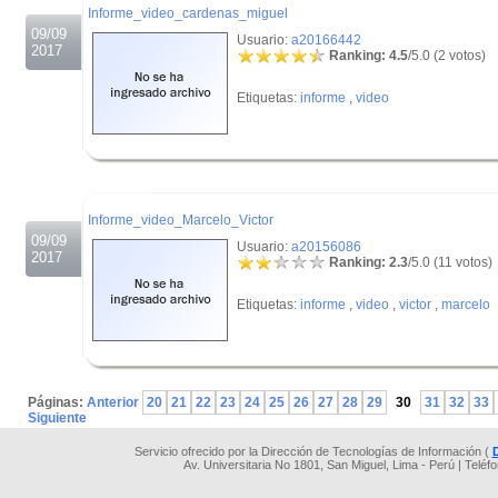
Informe_video_cardenas_miguel
09/09
Usuario:
a20166442
2017
Ranking: 4.5
/5.0 (2 votos)
Etiquetas:
informe
,
video
.
.
Informe_video_Marcelo_Victor
09/09
Usuario:
a20156086
2017
Ranking: 2.3
/5.0 (11 votos)
Etiquetas:
informe
,
video
,
victor
,
marcelo
.
Páginas:
Anterior
20
21
22
23
24
25
26
27
28
29
30
31
32
33
Siguiente
Servicio ofrecido por la Dirección de Tecnologías de Información (
Av. Universitaria No 1801, San Miguel, Lima - Perú | Teléf