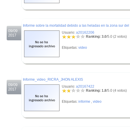
.
.
Informe sobre la mortalidad debido a las heladas en la zona sur del 
09/09
Usuario:
a20162206
2017
Ranking: 3.0
/5.0 (2 votos)
Etiquetas:
video
.
.
Informe_video_RICRA_JHON ALEXIS
09/09
Usuario:
a20167422
2017
Ranking: 1.8
/5.0 (4 votos)
Etiquetas:
informe
,
video
.
.