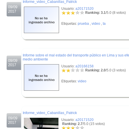
Informe_video_Cabanillas_Patrick
09/09
Usuario:
a20171520
2017
Ranking: 3.1
/5.0 (8 votos)
Etiquetas:
prueba
,
video
,
ta
.
.
Informe sobre el mal estado del transporte público en Lima y sus efe
medio ambiente
09/09
2017
Usuario:
a20166158
Ranking: 2.0
/5.0 (3 votos)
Etiquetas:
video
.
.
Informe_video_Cabanillas_Patrick
09/09
Usuario:
a20171520
2017
Ranking: 2.7
/5.0 (15 votos)