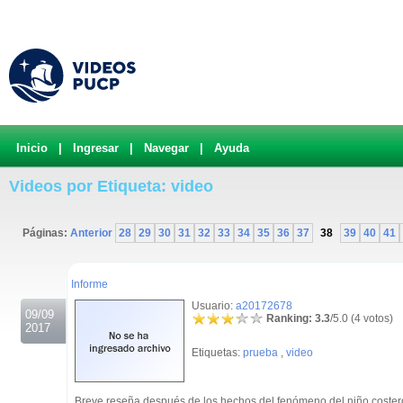
Inicio
|
Ingresar
|
Navegar
|
Ayuda
Videos por Etiqueta: video
Páginas:
Anterior
28
29
30
31
32
33
34
35
36
37
38
39
40
41
.
Informe
Usuario:
a20172678
09/09
Ranking: 3.3
/5.0 (4 votos)
2017
Etiquetas:
prueba
,
video
Breve reseña después de los hechos del fenómeno del niño coster