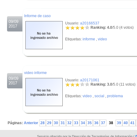
.
Informe de caso
09/09
Usuario:
a20166537
2017
Ranking: 4.0
/5.0 (4 votos)
Etiquetas:
informe
,
video
.
.
video informe
09/09
Usuario:
a20171061
2017
Ranking: 3.0
/5.0 (11 votos)
Etiquetas:
video
,
social
,
problema
.
Páginas:
Anterior
28
29
30
31
32
33
34
35
36
37
38
39
40
41
Servicio ofrecido por la Dirección de Tecnologías de Información (