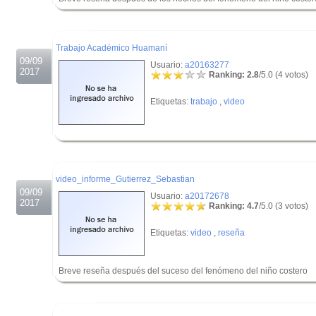
.
.
Trabajo Académico Huamaní
09/09
Usuario:
a20163277
2017
Ranking: 2.8
/5.0 (4 votos)
Etiquetas:
trabajo
,
video
.
.
video_informe_Gutierrez_Sebastian
09/09
Usuario:
a20172678
2017
Ranking: 4.7
/5.0 (3 votos)
Etiquetas:
video
,
reseña
Breve reseña después del suceso del fenómeno del niño costero
.
.