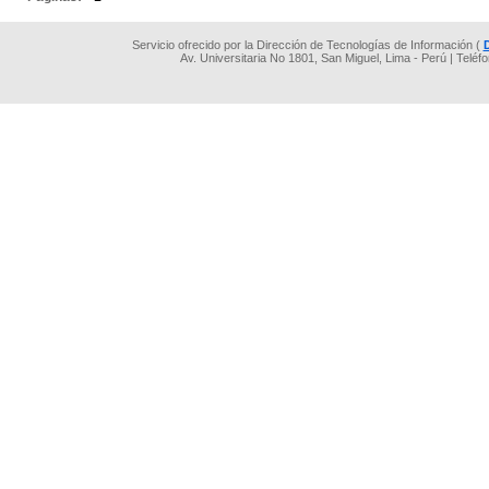
Servicio ofrecido por la Dirección de Tecnologías de Información (
Av. Universitaria No 1801, San Miguel, Lima - Perú | Teléf