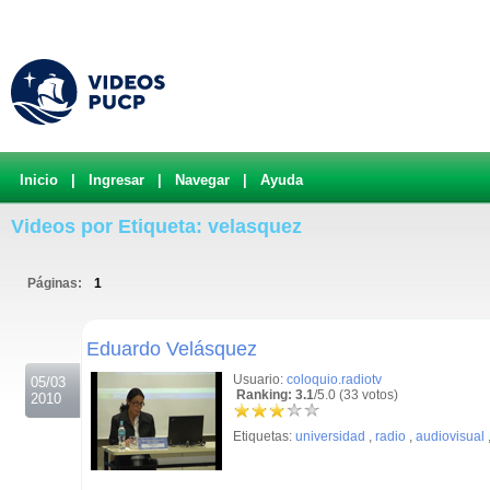
Inicio
|
Ingresar
|
Navegar
|
Ayuda
Videos por Etiqueta: velasquez
Páginas:
1
.
Eduardo Velásquez
Usuario:
coloquio.radiotv
05/03
Ranking: 3.1
/5.0 (33 votos)
2010
Etiquetas:
universidad
,
radio
,
audiovisual