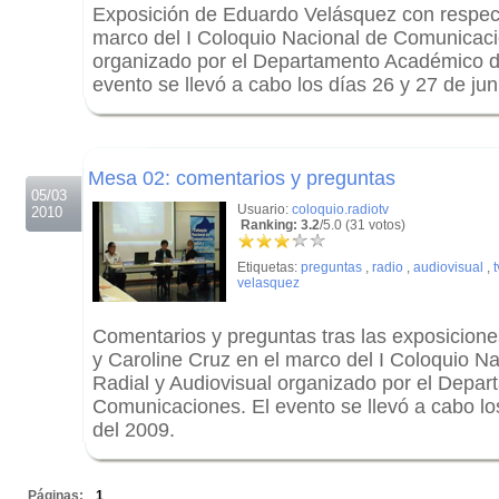
Exposición de Eduardo Velásquez con respec
marco del I Coloquio Nacional de Comunicaci
organizado por el Departamento Académico 
evento se llevó a cabo los días 26 y 27 de jun
.
.
Mesa 02: comentarios y preguntas
05/03
Usuario:
coloquio.radiotv
2010
Ranking: 3.2
/5.0 (31 votos)
Etiquetas:
preguntas
,
radio
,
audiovisual
,
t
velasquez
Comentarios y preguntas tras las exposicion
y Caroline Cruz en el marco del I Coloquio 
Radial y Audiovisual organizado por el Depa
Comunicaciones. El evento se llevó a cabo los
del 2009.
.
Páginas:
1