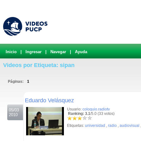
Inicio
|
Ingresar
|
Navegar
|
Ayuda
Videos por Etiqueta: sipan
Páginas:
1
.
Eduardo Velásquez
Usuario:
coloquio.radiotv
05/03
Ranking: 3.1
/5.0 (33 votos)
2010
Etiquetas:
universidad
,
radio
,
audiovisual