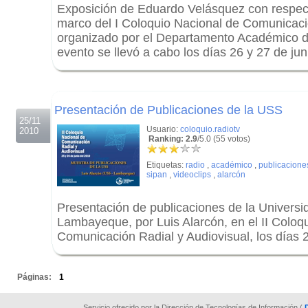
Exposición de Eduardo Velásquez con respec
marco del I Coloquio Nacional de Comunicaci
organizado por el Departamento Académico 
evento se llevó a cabo los días 26 y 27 de jun
.
.
Presentación de Publicaciones de la USS
25/11
Usuario:
coloquio.radiotv
2010
Ranking: 2.9
/5.0 (55 votos)
Etiquetas:
radio
,
académico
,
publicacione
sipan
,
videoclips
,
alarcón
Presentación de publicaciones de la Univers
Lambayeque, por Luis Alarcón, en el II Coloq
Comunicación Radial y Audiovisual, los días 
.
Páginas:
1
Servicio ofrecido por la Dirección de Tecnologías de Información (