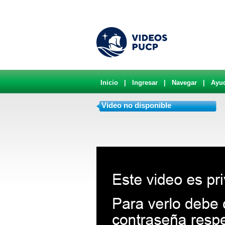
Inicio
|
Ingresar
|
Navegar
|
Ayu
Video no disponible