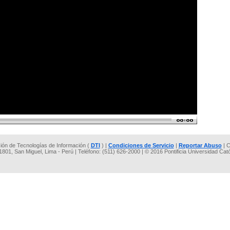
cción de Tecnologías de Información (
DTI
) |
Condiciones de Servicio
|
Reportar Abuso
| C
 1801, San Miguel, Lima - Perú | Teléfono: (511) 626-2000 | © 2016 Pontificia Universidad Cat