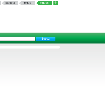
paideia
textos
videos