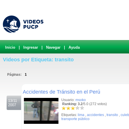
Inicio
|
Ingresar
|
Navegar
|
Ayuda
Videos por Etiqueta: transito
Páginas:
1
.
Accidentes de Tránsito en el Perú
Usuario:
msoko
13/11
Ranking: 3.2
/5.0 (272 votos)
2007
Etiquetas:
lima
,
accidentes
,
transito
,
culeb
transporte público