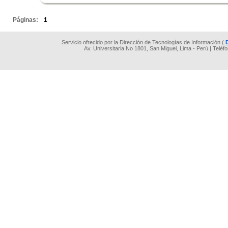
.
Páginas:
1
Servicio ofrecido por la Dirección de Tecnologías de Información (
Av. Universitaria No 1801, San Miguel, Lima - Perú | Teléf