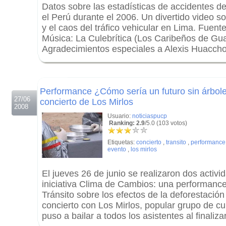
Datos sobre las estadísticas de accidentes de
el Perú durante el 2006. Un divertido video so
y el caos del tráfico vehicular en Lima. Fuent
Música: La Culebrítica (Los Caribeños de Gu
Agradecimientos especiales a Alexis Huaccho
.
.
Performance ¿Cómo sería un futuro sin árbole
27/06
concierto de Los Mirlos
2008
Usuario:
noticiaspucp
Ranking: 2.9
/5.0 (103 votos)
Etiquetas:
concierto
,
transito
,
performance
evento
,
los mirlos
El jueves 26 de junio se realizaron dos activ
iniciativa Clima de Cambios: una performance
Tránsito sobre los efectos de la deforestación 
concierto con Los Mirlos, popular grupo de
puso a bailar a todos los asistentes al finaliza