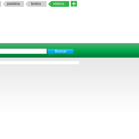
paideia
textos
videos