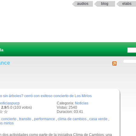
audios
blog
elabs
da
ance
 sin árboles? cerró con exitoso concierto de Los Mirlos
noticiaspucp
Categoria:
Noticias
 2.9
/5.0 (103 votos)
Vistas: 2540
Duracion: 03:41
:
concierto
,
transito
,
performance
,
clima de cambios
,
casa verde
,
os mirlos
on dos actividades como parte de la iniciativa Clima de Cambios: una