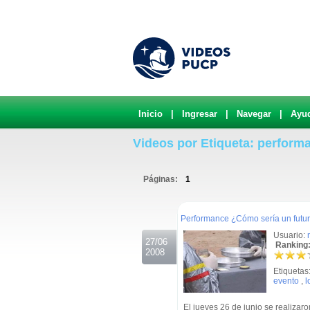
Inicio
|
Ingresar
|
Navegar
|
Ayu
Videos por Etiqueta: perform
Páginas:
1
.
Performance ¿Cómo sería un futuro
Usuario:
27/06
Ranking:
2008
Etiquetas
evento
,
l
El jueves 26 de junio se realizar