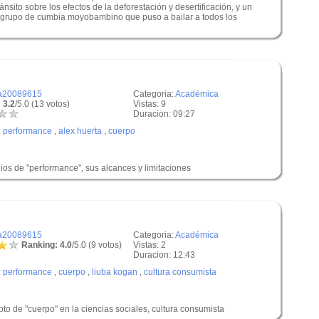
sito sobre los efectos de la deforestación y desertificación, y un
r grupo de cumbia moyobambino que puso a bailar a todos los
a20089615
Categoria:
Académica
 3.2
/5.0 (13 votos)
Vistas: 9
Duracion: 09:27
:
performance
,
alex huerta
,
cuerpo
ios de "performance", sus alcances y limitaciones
a20089615
Categoria:
Académica
Ranking: 4.0
/5.0 (9 votos)
Vistas: 2
Duracion: 12:43
:
performance
,
cuerpo
,
liuba kogan
,
cultura consumista
o de "cuerpo" en la ciencias sociales, cultura consumista