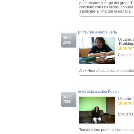
performance a cargo del grupo Trán
concierto con Los Mirlos, popula
asistentes al finalizar la jornada.
.
.
Entrevista a Alex Huerta
06/11
Usuario:
2008
Ranking:
Etiquetas
Alex Huerta habla sobre los estud
.
.
entrevista a Liuba Kogan
06/11
Usuario:
2008
Etiquetas
Temas sobre performance, concept