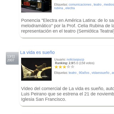
Etiquetas:
comunicaciones
,
teatro
,
medios
rubina
,
electra
Ponencia "Electra en América Latina: de lo sar
melodramático" por la Prof. Celia Rubina de l
representación en el teatro (Semiótica Teatral)
.
.
La vida es sueño
13/11
Usuario:
noticiaspucp
2007
Ranking: 2.9
/5.0 (158 votos)
Etiquetas:
teatro
,
90años
,
vidaessueño
,
a
Video del comercial de La vida es sueño, auto
Luis Peirano que se estrena el 21 de noviembr
Iglesia San Francisco.
.
.