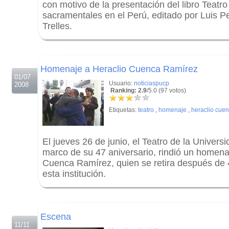
con motivo de la presentación del libro Teatro
sacramentales en el Perú, editado por Luis Pe
Trelles.
.
.
Homenaje a Heraclio Cuenca Ramírez
01/07
Usuario:
noticiaspucp
2008
Ranking: 2.9
/5.0 (97 votos)
Etiquetas:
teatro
,
homenaje
,
heraclio cue
El jueves 26 de junio, el Teatro de la Univers
marco de su 47 aniversario, rindió un homena
Cuenca Ramírez, quien se retira después de 
esta institución.
.
.
Escena
11/11