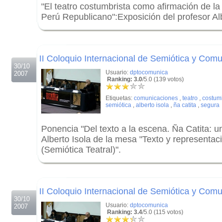
"El teatro costumbrista como afirmación de la
Perú Republicano":Exposición del profesor Alb
.
.
II Coloquio Internacional de Semiótica y Com
30/10
Usuario:
dptocomunica
2007
Ranking: 3.0
/5.0 (139 votos)
Etiquetas:
comunicaciones
,
teatro
,
costum
semiótica
,
alberto isola
,
ña catita
,
segura
Ponencia "Del texto a la escena. Ña Catita: un
Alberto Isola de la mesa "Texto y representaci
(Semiótica Teatral)".
.
.
II Coloquio Internacional de Semiótica y Comu
30/10
Usuario:
dptocomunica
2007
Ranking: 3.4
/5.0 (115 votos)