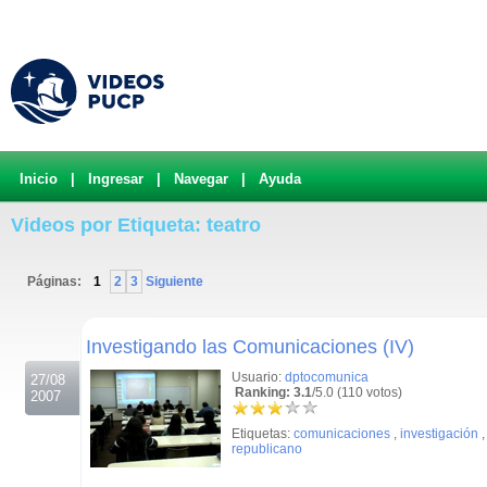
Inicio
|
Ingresar
|
Navegar
|
Ayuda
Videos por Etiqueta: teatro
Páginas:
1
2
3
Siguiente
.
Investigando las Comunicaciones (IV)
Usuario:
dptocomunica
27/08
Ranking: 3.1
/5.0 (110 votos)
2007
Etiquetas:
comunicaciones
,
investigación
republicano