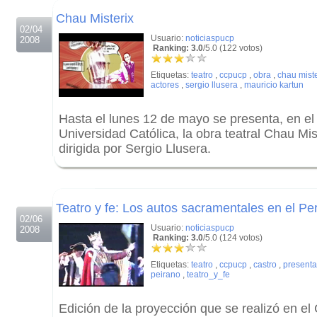
Chau Misterix
02/04
Usuario:
noticiaspucp
2008
Ranking: 3.0
/5.0 (122 votos)
Etiquetas:
teatro
,
ccpucp
,
obra
,
chau miste
actores
,
sergio llusera
,
mauricio kartun
Hasta el lunes 12 de mayo se presenta, en el 
Universidad Católica, la obra teatral Chau Mis
dirigida por Sergio Llusera.
.
.
Teatro y fe: Los autos sacramentales en el Pe
02/06
Usuario:
noticiaspucp
2008
Ranking: 3.0
/5.0 (124 votos)
Etiquetas:
teatro
,
ccpucp
,
castro
,
presenta
peirano
,
teatro_y_fe
Edición de la proyección que se realizó en e