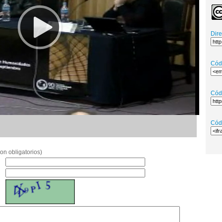
Dir
Cód
Cód
Cód
on obligatorios)