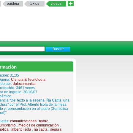
paideia
textos
videos
ormación
ación: 31:35
egoría:
Ciencia & Tecnología
ido por:
dptocomunica
roducido: 3461 veces
a de Ingreso: 30/10/07
démico
ncia "Del texto a la escena. Ña Catita: una
ctura" por el Prof. Alberto Isola de la mesa
to y representación en el teatro (Semiótica
ral)".
uetas:
comunicaciones
,
teatro
,
tumbrismo
,
medios de comunicación
,
iótica
,
alberto isola
,
ña catita
,
segura