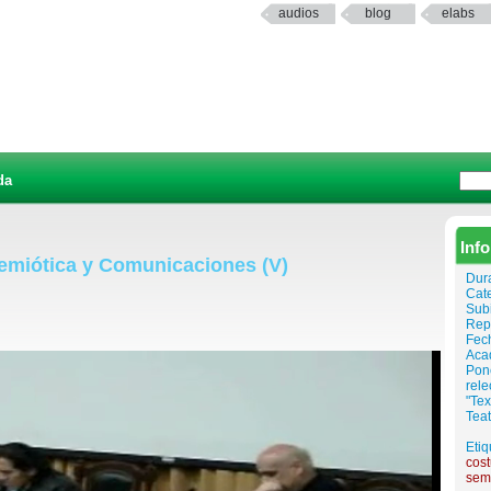
audios
blog
elabs
da
Inf
Semiótica y Comunicaciones (V)
Dur
Cat
Sub
Rep
Fech
Aca
Pone
rele
"Tex
Teat
Etiq
cos
sem