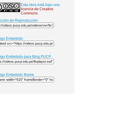
Esta obra está bajo una
licencia de Creative
Commons
.
ección de Reproducción
igo Embebido
igo Embebido para Blog PUCP
igo Embebido Iframe