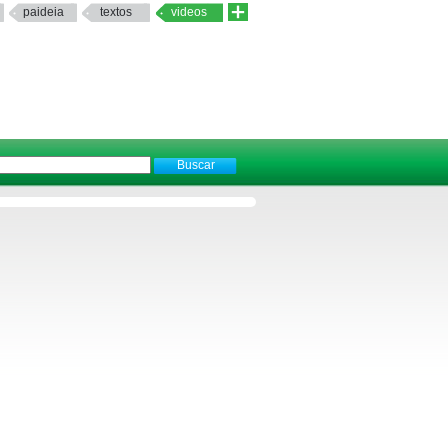
paideia
textos
videos