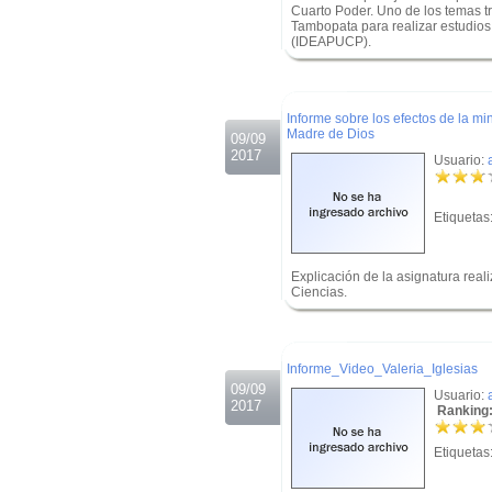
Cuarto Poder. Uno de los temas tr
Tambopata para realizar estudios 
(IDEAPUCP).
.
.
Informe sobre los efectos de la m
Madre de Dios
09/09
2017
Usuario:
Etiquetas
Explicación de la asignatura rea
Ciencias.
.
.
Informe_Video_Valeria_Iglesias
09/09
Usuario:
2017
Ranking:
Etiquetas