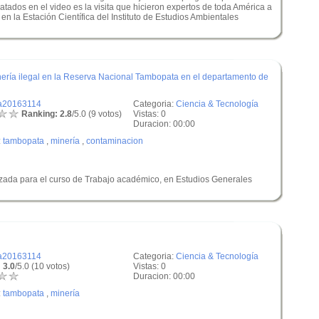
atados en el video es la visita que hicieron expertos de toda América a
en la Estación Científica del Instituto de Estudios Ambientales
inería ilegal en la Reserva Nacional Tambopata en el departamento de
a20163114
Categoria:
Ciencia & Tecnología
Ranking: 2.8
/5.0 (9 votos)
Vistas: 0
Duracion: 00:00
:
tambopata
,
minería
,
contaminacion
lizada para el curso de Trabajo académico, en Estudios Generales
a20163114
Categoria:
Ciencia & Tecnología
 3.0
/5.0 (10 votos)
Vistas: 0
Duracion: 00:00
:
tambopata
,
minería