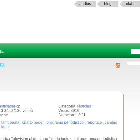
audios
blog
elabs
da
ta
noticiaspucp
Categoria:
Noticias
 3.2
/5.0 (136 votos)
Vistas: 3916
Duracion: 12:21
:
tambopata
,
cuarto poder
,
programa periodistico
,
reportaje
,
cambio
,
idea
mérica Televisión el domingo 1ro de junio en el programa periodístico