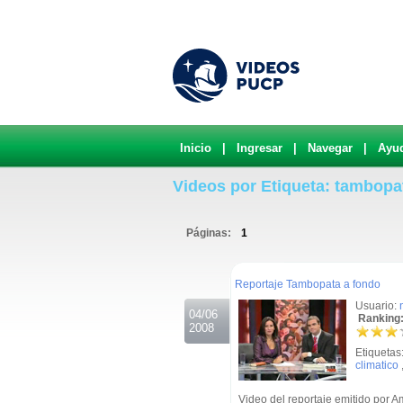
Inicio
|
Ingresar
|
Navegar
|
Ayu
Videos por Etiqueta: tambopa
Páginas:
1
.
Reportaje Tambopata a fondo
Usuario:
04/06
Ranking:
2008
Etiquetas
climatico
Video del reportaje emitido por A