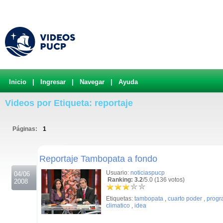
Inicio
|
Ingresar
|
Navegar
|
Ayuda
Videos por Etiqueta: reportaje
Páginas:
1
.
Reportaje Tambopata a fondo
Usuario:
noticiaspucp
04/06
Ranking: 3.2
/5.0 (136 votos)
2008
Etiquetas:
tambopata
,
cuarto poder
,
progr
climatico
,
idea