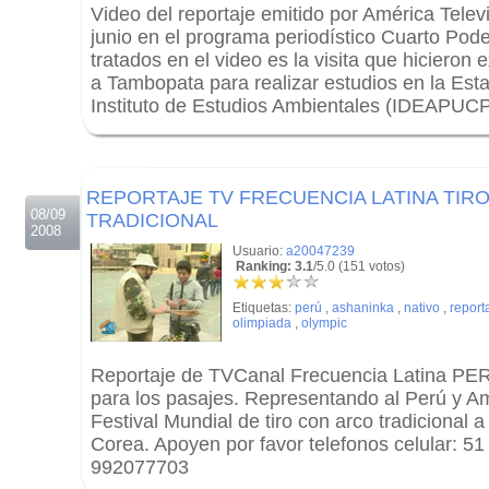
Video del reportaje emitido por América Telev
junio en el programa periodístico Cuarto Pod
tratados en el video es la visita que hicieron
a Tambopata para realizar estudios en la Esta
Instituto de Estudios Ambientales (IDEAPUCP
.
.
REPORTAJE TV FRECUENCIA LATINA TIR
08/09
TRADICIONAL
2008
Usuario:
a20047239
Ranking: 3.1
/5.0 (151 votos)
Etiquetas:
perú
,
ashaninka
,
nativo
,
report
olimpiada
,
olympic
Reportaje de TVCanal Frecuencia Latina PE
para los pasajes. Representando al Perú y Am
Festival Mundial de tiro con arco tradicional 
Corea. Apoyen por favor telefonos celular: 51
992077703