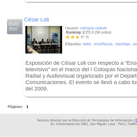
.
.
César Loli
05/03
Usuario:
coloquio.radiotv
2010
Ranking: 2.7
/5.0 (56 votos)
Etiquetas:
radio
,
enseñanza
,
reportaje
,
au
Exposición de César Loli con respecto a "Ens
televisivo" en el marco del I Coloquio Nacio
Radial y Audiovisual organizado por el Depa
Comunicaciones. El evento se llevó a cabo los
del 2009.
.
Páginas:
1
Servicio ofrecido por la Dirección de Tecnologías de Información (
Av. Universitaria No 1801, San Miguel, Lima - Perú | Teléf