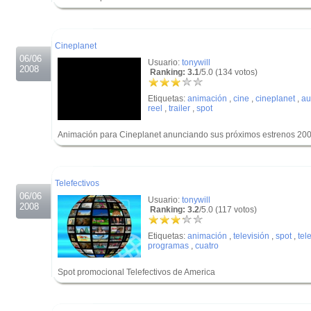
.
.
Cineplanet
06/06
Usuario:
tonywill
2008
Ranking: 3.1
/5.0 (134 votos)
Etiquetas:
animación
,
cine
,
cineplanet
,
au
reel
,
trailer
,
spot
Animación para Cineplanet anunciando sus próximos estrenos 20
.
.
Telefectivos
06/06
Usuario:
tonywill
2008
Ranking: 3.2
/5.0 (117 votos)
Etiquetas:
animación
,
televisión
,
spot
,
tel
programas
,
cuatro
Spot promocional Telefectivos de America
.
.