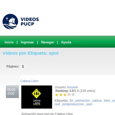
Inicio
|
Ingresar
|
Navegar
|
Ayuda
Videos por Etiqueta: spot
Páginas:
1
.
Cabina Libre
Usuario:
tonywill
05/06
Ranking: 3.0
/5.0 (109 votos)
2008
Etiquetas:
3d
,
animación
,
cabina
,
libre
,
p
reel
,
postproduccion
,
spot
Animación para reel de Cabina Libre