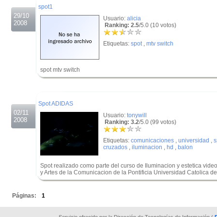
spot1
29/10
Usuario:
alicia
2008
Ranking: 2.5
/5.0 (10 votos)
Etiquetas:
spot
,
mtv switch
spot mtv switch
.
.
Spot ADIDAS
02/11
Usuario:
tonywill
2008
Ranking: 3.2
/5.0 (99 votos)
Etiquetas:
comunicaciones
,
universidad
,
s
cruzados
,
iluminacion
,
hd
,
balon
Spot realizado como parte del curso de Iluminacion y estetica vide
y Artes de la Comunicacion de la Pontificia Universidad Catolica de
.
Páginas:
1