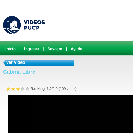
Inicio
|
Ingresar
|
Navegar
|
Ayuda
Ver video
Cabina Libre
Ranking: 3.0
/5.0 (109 votos)