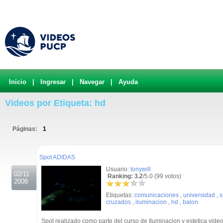
Inicio
|
Ingresar
|
Navegar
|
Ayuda
Videos por Etiqueta: hd
Páginas:
1
.
Spot ADIDAS
Usuario:
tonywill
02/11
Ranking: 3.2
/5.0 (99 votos)
2008
Etiquetas:
comunicaciones
,
universidad
,
s
cruzados
,
iluminacion
,
hd
,
balon
Spot realizado como parte del curso de Iluminacion y estetica vide