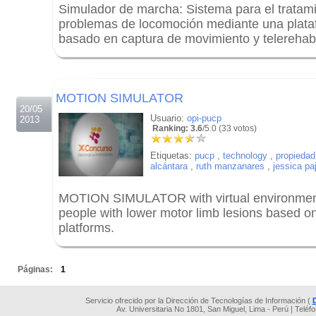
Simulador de marcha: Sistema para el tratam
problemas de locomoción mediante una plat
basado en captura de movimiento y telerehabi
.
.
MOTION SIMULATOR
20/05
Usuario:
opi-pucp
2013
Ranking: 3.6
/5.0 (33 votos)
Etiquetas:
pucp
,
technology
,
propiedad 
alcántara
,
ruth manzanares
,
jessica pa
MOTION SIMULATOR with virtual environment fo
people with lower motor limb lesions based 
platforms.
.
Páginas:
1
Servicio ofrecido por la Dirección de Tecnologías de Información (
Av. Universitaria No 1801, San Miguel, Lima - Perú | Teléf