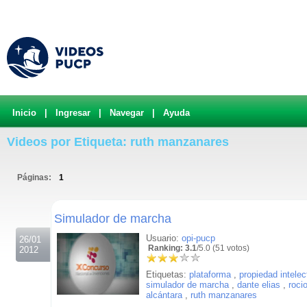
Inicio
|
Ingresar
|
Navegar
|
Ayuda
Videos por Etiqueta: ruth manzanares
Páginas:
1
.
Simulador de marcha
Usuario:
opi-pucp
26/01
Ranking: 3.1
/5.0 (51 votos)
2012
Etiquetas:
plataforma
,
propiedad intelec
simulador de marcha
,
dante elias
,
roci
alcántara
,
ruth manzanares