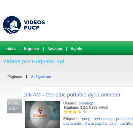
Inicio
|
Ingresar
|
Navegar
|
Ayuda
Videos por Etiqueta: opi
Páginas:
1
2
Siguiente
.
DINAM - Geriatric portable dynamometer
Usuario:
opi-pucp
09/05
Ranking: 3.2
/5.0 (32 votos)
2013
Etiquetas:
pucp
,
technology
,
propiedad 
castañeda
,
diana zapata
,
arlon castilló