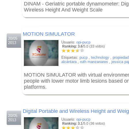
DINAM - Geriatric portable dynamometer: Digi
Wireless Height And Weight Scale
.
.
MOTION SIMULATOR
20/05
Usuario:
opi-pucp
2013
Ranking: 3.6
/5.0 (33 votos)
Etiquetas:
pucp
,
technology
,
propiedad 
alcántara
,
ruth manzanares
,
jessica pa
MOTION SIMULATOR with virtual environment fo
people with lower motor limb lesions based 
platforms.
.
.
Digital Portable and Wireless Height and Weig
20/05
Usuario:
opi-pucp
2013
Ranking: 3.1
/5.0 (36 votos)