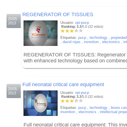
.
REGENERATOR OF TISSUES
20/05
Usuario:
opi-pucp
2013
Ranking: 3.3
/5.0 (32 votos)
Etiquetas:
pucp
,
technology
,
propiedad 
,
david rojas
,
invention
,
electronics
,
in
REGENERATOR OF TISSUES: Regenerator of 
with enhanced technology based on combined 
.
.
Full neonatal critical care equipment
20/05
Usuario:
opi-pucp
2013
Ranking: 3.3
/5.0 (32 votos)
Etiquetas:
pucp
,
technology
,
bruno cast
invention
,
electronics
,
intellectual prop
Full neonatal critical care equipment: This inv