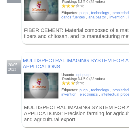
Ranking: 3.3
/5.0 (25 votos)
Etiquetas:
pucp
,
technology
,
propiedad 
carlos fuentes
,
ana pastor
,
invention
,
FIBER CEMENT: Material composed of a matri
fibers and chitosan, and its manufacturing m
.
.
MULTISPECTRAL IMAGING SYSTEM FOR 
20/05
APPLICATIONS
2013
Usuario:
opi-pucp
Ranking: 3.1
/5.0 (33 votos)
Etiquetas:
pucp
,
technology
,
propiedad 
invention
,
electronics
,
intellectual prop
MULTISPECTRAL IMAGING SYSTEM FOR 
APPLICATIONS: Precision farming for agricult
and agricultural export
.