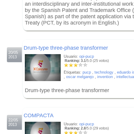
an interdisciplinary and inter-institutional wor
by the Spanish Patent and Trademark Office 
Spanish) as part of the patent application via
Treaty (PCT, by its acronym in English.)
.
.
Drum-type three-phase transformer
20/05
Usuario:
opi-pucp
2013
Ranking: 3.1
/5.0 (25 votos)
Etiquetas:
pucp
,
technology
,
eduardo 
,
oscar melgarejo
,
invention
,
intellectu
Drum-type three-phase transformer
.
.
COMPACTA
22/05
Usuario:
opi-pucp
2013
Ranking: 2.8
/5.0 (29 votos)