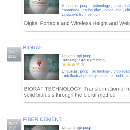
Etiquetas:
pucp
,
technology
,
propiedad 
castañeda
,
carlos diaz
,
diego león
,
el
zvietcovich
,
invention
Digital Portable and Wireless Height and Wei
.
.
BIORAF
20/05
Usuario:
opi-pucp
2013
Ranking: 3.4
/5.0 (29 votos)
Etiquetas:
pucp
,
technology
,
propiedad 
,
intellectual property
,
subtitle
,
subtítul
BIORAF TECHNOLOGY: Transformation of res
solid biofuels through the bioraf method
.
.
FIBER CEMENT
20/05
Usuario:
opi-pucp
2013