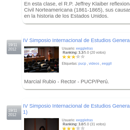
En esta clase, el R.P. Jeffrey Klaiber reflexi
Civil Norteamericana (1861-1865), sus causas
en la historia de los Estados Unidos.
.
.
IV Simposio Internacional de Estudios Genera
19/11
Usuario:
eeggletras
2012
Ranking: 3.3
/5.0 (20 votos)
Etiquetas:
pucp
,
videos
,
eeggll
Marcial Rubio - Rector - PUCP/Perú.
.
.
IV Simposio Internacional de Estudios General
19/11
1)
2012
Usuario:
eeggletras
Ranking: 3.0
/5.0 (31 votos)