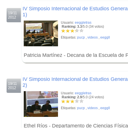
.
IV Simposio Internacional de Estudios General
19/11
1)
2012
Usuario:
eeggletras
Ranking: 3.3
/5.0 (34 votos)
Etiquetas:
pucp
,
videos
,
eeggll
Patricia Martínez - Decana de la Escuela de
.
.
IV Simposio Internacional de Estudios General
19/11
2)
2012
Usuario:
eeggletras
Ranking: 2.9
/5.0 (24 votos)
Etiquetas:
pucp
,
videos
,
eeggll
Ethel Ríos - Departamento de Ciencias Físic