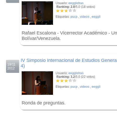
Usuario:
eeggletras
Ranking: 2.8
/5.0 (18 votos)
Etiquetas:
pucp
,
videos
,
eeggll
Rafael Escalona - Vicerrector Académico - U
Bolívar/Venezuela.
.
.
IV Simposio Internacional de Estudios General
19/11
4)
2012
Usuario:
eeggletras
Ranking: 3.2
/5.0 (22 votos)
Etiquetas:
pucp
,
videos
,
eeggll
Ronda de preguntas.
.