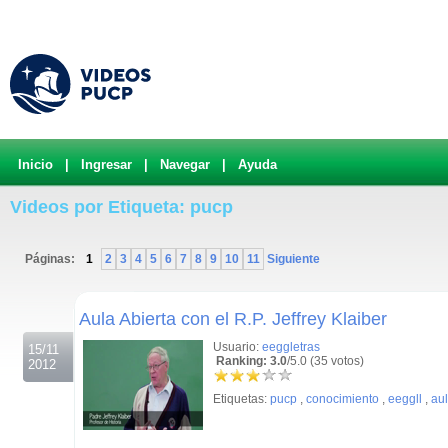
Inicio
|
Ingresar
|
Navegar
|
Ayuda
Videos por Etiqueta: pucp
Páginas:
1
2
3
4
5
6
7
8
9
10
11
Siguiente
.
Aula Abierta con el R.P. Jeffrey Klaiber
Usuario:
eeggletras
15/11
Ranking: 3.0
/5.0 (35 votos)
2012
Etiquetas:
pucp
,
conocimiento
,
eeggll
,
aul