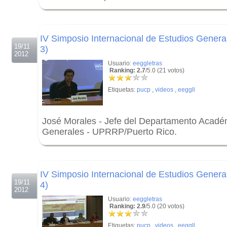
.
.
IV Simposio Internacional de Estudios General
19/11
3)
2012
Usuario:
eeggletras
Ranking: 2.7
/5.0 (21 votos)
Etiquetas:
pucp
,
videos
,
eeggll
José Morales - Jefe del Departamento Acadé
Generales - UPRRP/Puerto Rico.
.
.
IV Simposio Internacional de Estudios General
19/11
4)
2012
Usuario:
eeggletras
Ranking: 2.9
/5.0 (20 votos)
Etiquetas:
pucp
,
videos
,
eeggll