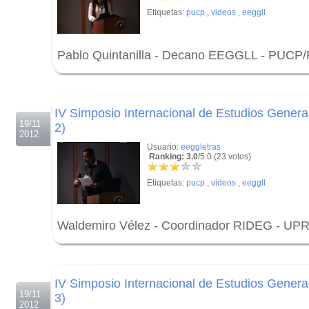
Etiquetas:
pucp
,
videos
,
eeggll
Pablo Quintanilla - Decano EEGGLL - PUCP/
.
.
IV Simposio Internacional de Estudios General
19/11
2)
2012
Usuario:
eeggletras
Ranking: 3.0
/5.0 (23 votos)
Etiquetas:
pucp
,
videos
,
eeggll
Waldemiro Vélez - Coordinador RIDEG - UPR
.
.
IV Simposio Internacional de Estudios General
19/11
3)
2012