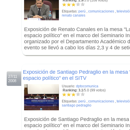
Ranking: 2.9
/5.0 (108 votos)
Etiquetas:
perú
,
comunicaciones
,
televisi
renato canales
Exposición de Renato Canales en la mesa "La
espacio político" en el marco del Seminario In
organizado por el Departamento Académico 
evento se llevó a cabo los días 2,3 y 4 de se
.
.
Exposición de Santiago Pedraglio en la mesa 
27/11
espacio político" en el SITV
2008
Usuario:
dptocomunica
Ranking: 3.1
/5.0 (99 votos)
Etiquetas:
perú
,
comunicaciones
,
televisi
santiago pedraglio
Exposición de Santiago Pedraglio en la mesa 
espacio político" en el marco del Seminario In