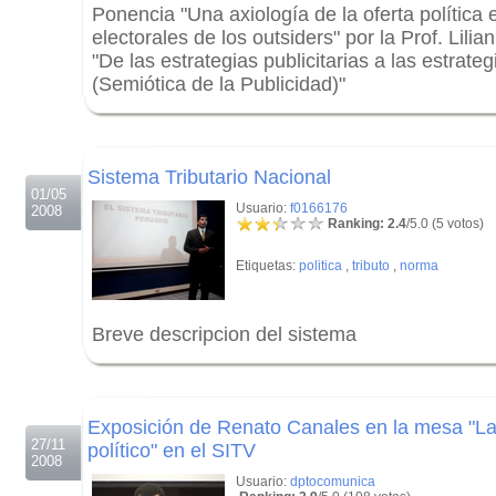
Ponencia "Una axiología de la oferta política
electorales de los outsiders" por la Prof. Lili
"De las estrategias publicitarias a las estrate
(Semiótica de la Publicidad)"
.
.
Sistema Tributario Nacional
01/05
Usuario:
f0166176
2008
Ranking: 2.4
/5.0 (5 votos)
Etiquetas:
politica
,
tributo
,
norma
Breve descripcion del sistema
.
.
Exposición de Renato Canales en la mesa "La
27/11
político" en el SITV
2008
Usuario:
dptocomunica