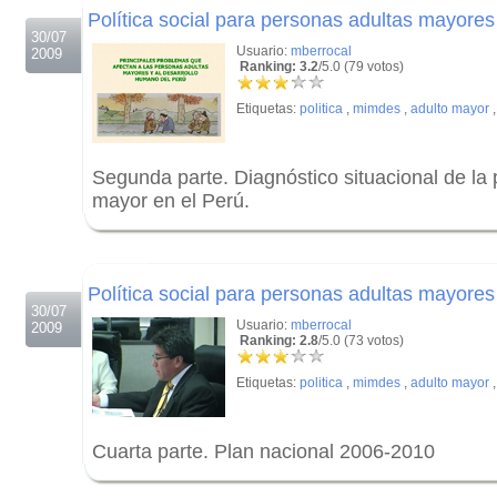
Política social para personas adultas mayores
30/07
Usuario:
mberrocal
2009
Ranking: 3.2
/5.0 (79 votos)
Etiquetas:
politica
,
mimdes
,
adulto mayor
Segunda parte. Diagnóstico situacional de la 
mayor en el Perú.
.
.
Política social para personas adultas mayores
30/07
Usuario:
mberrocal
2009
Ranking: 2.8
/5.0 (73 votos)
Etiquetas:
politica
,
mimdes
,
adulto mayor
Cuarta parte. Plan nacional 2006-2010
.