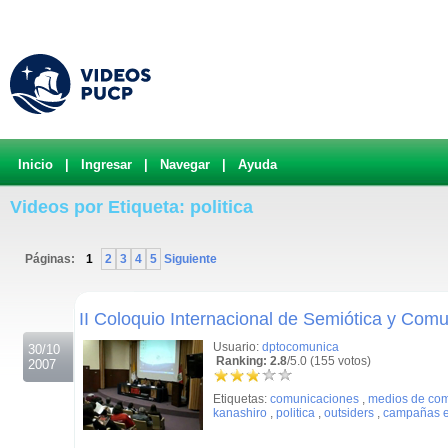
Inicio
|
Ingresar
|
Navegar
|
Ayuda
Videos por Etiqueta: politica
Páginas:
1
2
3
4
5
Siguiente
.
II Coloquio Internacional de Semiótica y Comu
Usuario:
dptocomunica
30/10
Ranking: 2.8
/5.0 (155 votos)
2007
Etiquetas:
comunicaciones
,
medios de co
kanashiro
,
politica
,
outsiders
,
campañas e