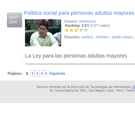
.
Política social para personas adultas mayores
30/07
Usuario:
mberrocal
2009
Ranking: 3.0
/5.0 (77 votos)
Etiquetas:
politica
,
mimdes
,
adulto mayor
La Ley para las personas adultas mayores
.
Páginas:
1
2
3
4
5
Siguiente
Servicio ofrecido por la Dirección de Tecnologías de Información (
Av. Universitaria No 1801, San Miguel, Lima - Perú | Teléf