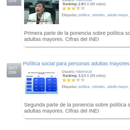
Usuario:
mberrocal
2009
Ranking: 2.9
/5.0 (86 votos)
Etiquetas:
politica
,
mimdes
,
adulto mayor
Primera parte de la ponencia sobre política s
adultas mayores. Cifras del INEI
.
.
Política social para personas adultas mayores
30/07
Usuario:
mberrocal
2009
Ranking: 3.1
/5.0 (89 votos)
Etiquetas:
politica
,
mimdes
,
adulto mayor
Segunda parte de la ponencia sobre política 
adultas mayores. Cifras del INEI
.
.