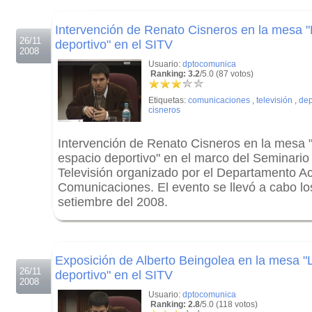
.
Intervención de Renato Cisneros en la mesa "
26/11
deportivo" en el SITV
2008
Usuario:
dptocomunica
Ranking: 3.2
/5.0 (87 votos)
Etiquetas:
comunicaciones
,
televisión
,
dep
cisneros
Intervención de Renato Cisneros en la mesa 
espacio deportivo" en el marco del Seminario 
Televisión organizado por el Departamento 
Comunicaciones. El evento se llevó a cabo los
setiembre del 2008.
.
.
Exposición de Alberto Beingolea en la mesa "
26/11
deportivo" en el SITV
2008
Usuario:
dptocomunica
Ranking: 2.8
/5.0 (118 votos)