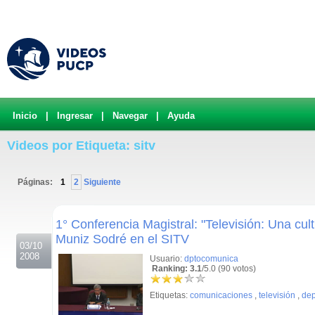
Inicio
|
Ingresar
|
Navegar
|
Ayuda
Videos por Etiqueta: sitv
Páginas:
1
2
Siguiente
.
1° Conferencia Magistral: "Televisión: Una cult
Muniz Sodré en el SITV
03/10
2008
Usuario:
dptocomunica
Ranking: 3.1
/5.0 (90 votos)
Etiquetas:
comunicaciones
,
televisión
,
dep