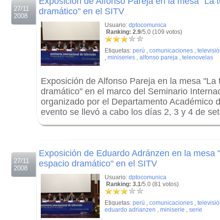
Exposición de Alfonso Pareja en la mesa "La 
27/11
dramático" en el SITV
2008
Usuario:
dptocomunica
Ranking: 2.9
/5.0 (109 votos)
Etiquetas:
perú
,
comunicaciones
,
televisi
,
miniseries
,
alfonso pareja
,
telenovelas
Exposición de Alfonso Pareja en la mesa "La 
dramático" en el marco del Seminario Internac
organizado por el Departamento Académico 
evento se llevó a cabo los días 2, 3 y 4 de se
.
.
Exposición de Eduardo Adránzen en la mesa "
27/11
espacio dramático" en el SITV
2008
Usuario:
dptocomunica
Ranking: 3.1
/5.0 (81 votos)
Etiquetas:
perú
,
comunicaciones
,
televisi
eduardo adrianzen
,
miniserie
,
serie