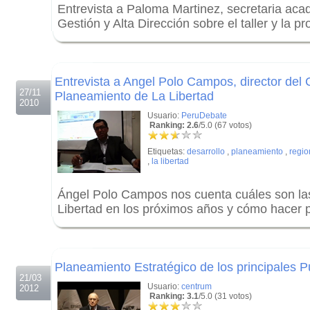
Entrevista a Paloma Martinez, secretaria aca
Gestión y Alta Dirección sobre el taller y la
.
.
Entrevista a Angel Polo Campos, director del
27/11
Planeamiento de La Libertad
2010
Usuario:
PeruDebate
Ranking: 2.6
/5.0 (67 votos)
Etiquetas:
desarrollo
,
planeamiento
,
regio
,
la libertad
Ángel Polo Campos nos cuenta cuáles son las
Libertad en los próximos años y cómo hacer p
.
.
Planeamiento Estratégico de los principales P
21/03
Usuario:
centrum
2012
Ranking: 3.1
/5.0 (31 votos)