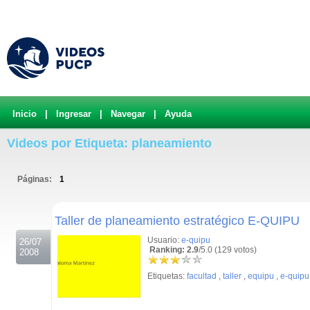
Inicio
|
Ingresar
|
Navegar
|
Ayuda
Videos por Etiqueta: planeamiento
Páginas:
1
.
Taller de planeamiento estratégico E-QUIPU
Usuario:
e-quipu
26/07
Ranking: 2.9
/5.0 (129 votos)
2008
Etiquetas:
facultad
,
taller
,
equipu
,
e-quipu