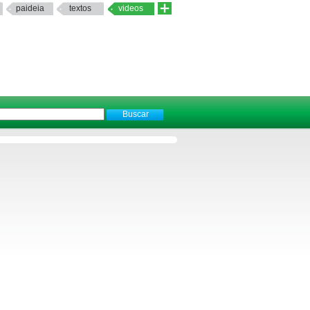
paideia
textos
videos