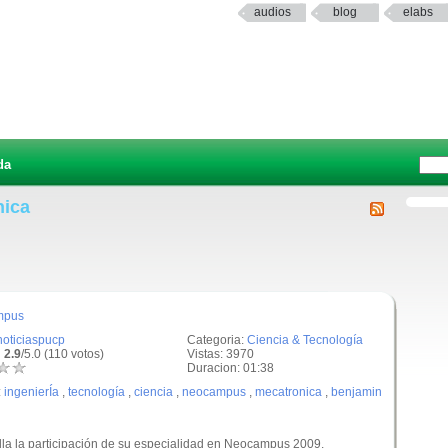
audios
blog
elabs
da
nica
mpus
noticiaspucp
Categoria:
Ciencia & Tecnología
 2.9
/5.0 (110 votos)
Vistas: 3970
Duracion: 01:38
:
ingenierÍa
,
tecnología
,
ciencia
,
neocampus
,
mecatronica
,
benjamin
alla la participación de su especialidad en Neocampus 2009.