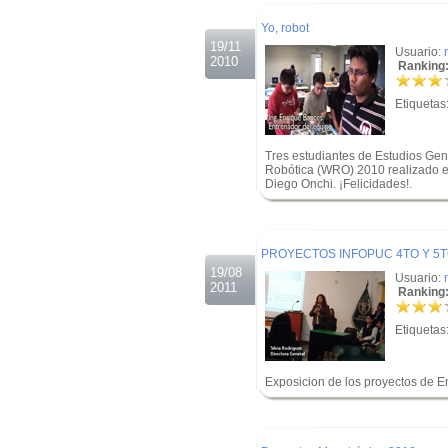
.
Yo, robot
19/11
Usuario:
2010
Ranking:
Etiquetas
Tres estudiantes de Estudios Gen
Robótica (WRO) 2010 realizado en 
Diego Onchi. ¡Felicidades!.
.
.
PROYECTOS INFOPUC 4TO Y 5
19/08
Usuario:
2011
Ranking:
Etiquetas
Exposicion de los proyectos de 
.
.