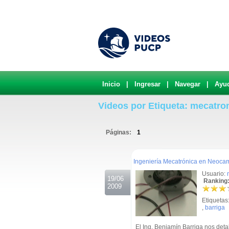
Inicio
|
Ingresar
|
Navegar
|
Ayu
Videos por Etiqueta: mecatro
Páginas:
1
.
Ingeniería Mecatrónica en Neoca
Usuario:
19/06
Ranking:
2009
Etiquetas
,
barriga
El Ing. Benjamín Barriga nos det