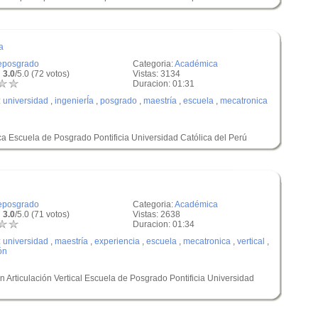
a
eposgrado
Categoria:
Académica
 3.0
/5.0 (72 votos)
Vistas: 3134
Duracion: 01:31
:
universidad
,
ingenierÍa
,
posgrado
,
maestría
,
escuela
,
mecatronica
ca Escuela de Posgrado Pontificia Universidad Católica del Perú
eposgrado
Categoria:
Académica
 3.0
/5.0 (71 votos)
Vistas: 2638
Duracion: 01:34
:
universidad
,
maestría
,
experiencia
,
escuela
,
mecatronica
,
vertical
,
ón
n Articulación Vertical Escuela de Posgrado Pontificia Universidad