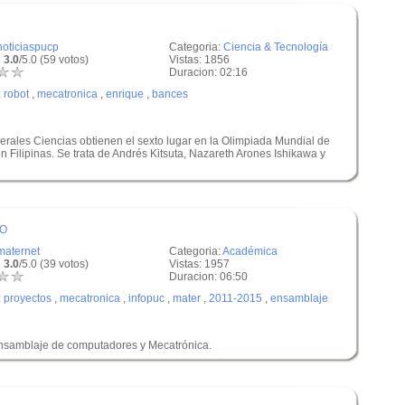
noticiaspucp
Categoria:
Ciencia & Tecnología
 3.0
/5.0 (59 votos)
Vistas: 1856
Duracion: 02:16
:
robot
,
mecatronica
,
enrique
,
bances
erales Ciencias obtienen el sexto lugar en la Olimpiada Mundial de
Filipinas. Se trata de Andrés Kitsuta, Nazareth Arones Ishikawa y
TO
maternet
Categoria:
Académica
 3.0
/5.0 (39 votos)
Vistas: 1957
Duracion: 06:50
:
proyectos
,
mecatronica
,
infopuc
,
mater
,
2011-2015
,
ensamblaje
Ensamblaje de computadores y Mecatrónica.