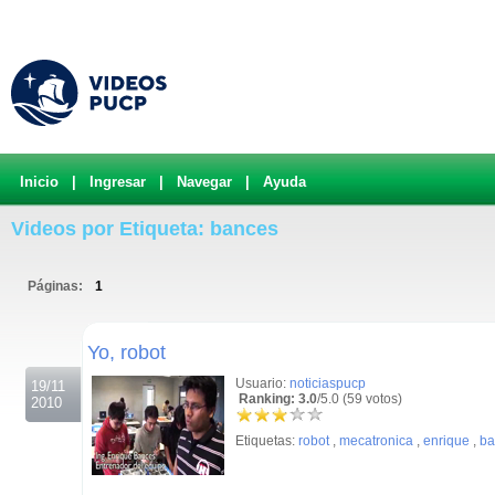
Inicio
|
Ingresar
|
Navegar
|
Ayuda
Videos por Etiqueta: bances
Páginas:
1
.
Yo, robot
Usuario:
noticiaspucp
19/11
Ranking: 3.0
/5.0 (59 votos)
2010
Etiquetas:
robot
,
mecatronica
,
enrique
,
ba