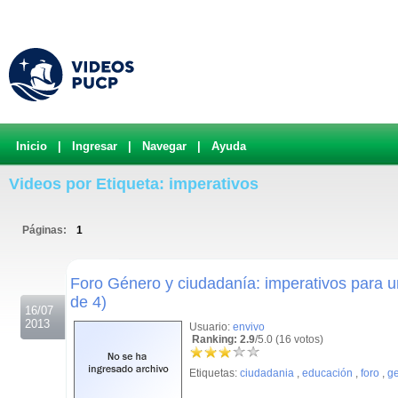
Inicio
|
Ingresar
|
Navegar
|
Ayuda
Videos por Etiqueta: imperativos
Páginas:
1
.
Foro Género y ciudadanía: imperativos para u
de 4)
16/07
2013
Usuario:
envivo
Ranking: 2.9
/5.0 (16 votos)
Etiquetas:
ciudadania
,
educación
,
foro
,
g