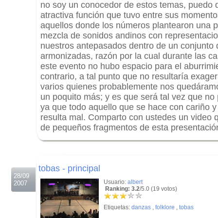
no soy un conocedor de estos temas, puedo d
atractiva función que tuvo entre sus moment
aquellos donde los números plantearon una p
mezcla de sonidos andinos con representaci
nuestros antepasados dentro de un conjunto 
armonizadas, razón por la cual durante las c
este evento no hubo espacio para el aburrimie
contrario, a tal punto que no resultaría exage
varios quienes probablemente nos quedáramo
un poquito más; y es que será tal vez que no
ya que todo aquello que se hace con cariño y 
resulta mal. Comparto con ustedes un video q
de pequeños fragmentos de esta presentació
.
.
tobas - principal
28/09
Usuario:
albert
2007
Ranking: 3.2
/5.0 (19 votos)
Etiquetas:
danzas
,
folklore
,
tobas