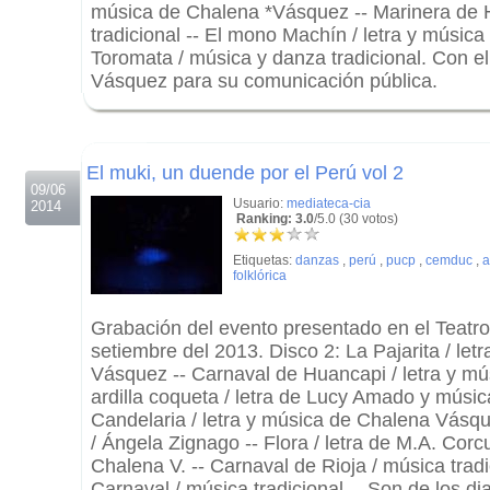
música de Chalena *Vásquez -- Marinera de
tradicional -- El mono Machín / letra y músic
Toromata / música y danza tradicional. Con e
Vásquez para su comunicación pública.
.
.
El muki, un duende por el Perú vol 2
09/06
Usuario:
mediateca-cia
2014
Ranking: 3.0
/5.0 (30 votos)
Etiquetas:
danzas
,
perú
,
pucp
,
cemduc
,
a
folklórica
Grabación del evento presentado en el Teatr
setiembre del 2013. Disco 2: La Pajarita / le
Vásquez -- Carnaval de Huancapi / letra y mús
ardilla coqueta / letra de Lucy Amado y músic
Candelaria / letra y música de Chalena Vásq
/ Ángela Zignago -- Flora / letra de M.A. Cor
Chalena V. -- Carnaval de Rioja / música trad
Carnaval / música tradicional -- Son de los dia