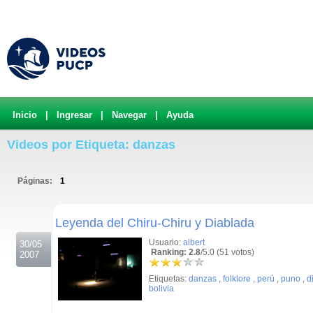
Inicio
|
Ingresar
|
Navegar
|
Ayuda
Videos por Etiqueta: danzas
Páginas:
1
.
Leyenda del Chiru-Chiru y Diablada
Usuario:
albert
30/05
Ranking: 2.8
/5.0 (51 votos)
2007
Etiquetas:
danzas
,
folklore
,
perú
,
puno
,
d
bolivia