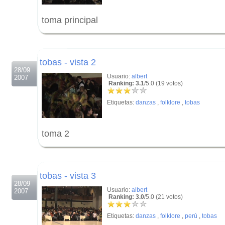
toma principal
.
.
tobas - vista 2
28/09
Usuario:
albert
2007
Ranking: 3.1
/5.0 (19 votos)
Etiquetas:
danzas
,
folklore
,
tobas
toma 2
.
.
tobas - vista 3
28/09
Usuario:
albert
2007
Ranking: 3.0
/5.0 (21 votos)
Etiquetas:
danzas
,
folklore
,
perú
,
tobas