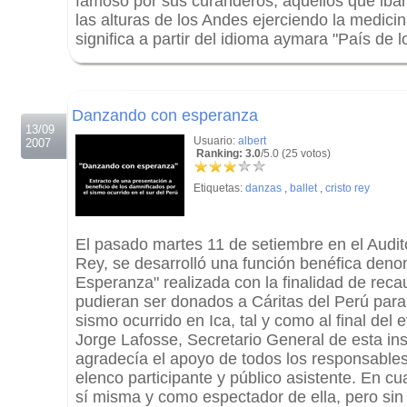
famoso por sus curanderos, aquellos que iba
las alturas de los Andes ejerciendo la medicin
significa a partir del idioma aymara "País de 
.
.
Danzando con esperanza
13/09
Usuario:
albert
2007
Ranking: 3.0
/5.0 (25 votos)
Etiquetas:
danzas
,
ballet
,
cristo rey
El pasado martes 11 de setiembre en el Audito
Rey, se desarrolló una función benéfica de
Esperanza" realizada con la finalidad de rec
pudieran ser donados a Cáritas del Perú para
sismo ocurrido en Ica, tal y como al final del e
Jorge Lafosse, Secretario General de esta ins
agradecía el apoyo de todos los responsables
elenco participante y público asistente. En cu
sí misma y como espectador de ella, pero sin