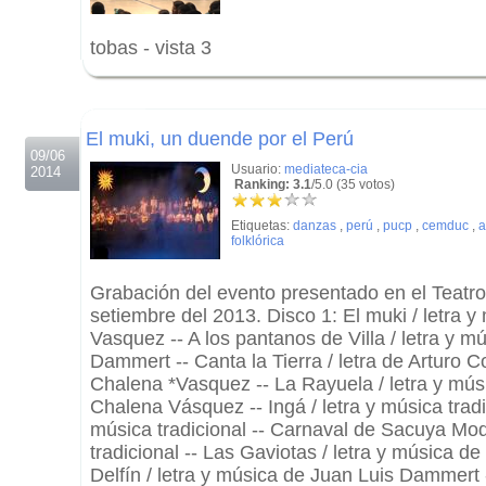
tobas - vista 3
.
.
El muki, un duende por el Perú
09/06
Usuario:
mediateca-cia
2014
Ranking: 3.1
/5.0 (35 votos)
Etiquetas:
danzas
,
perú
,
pucp
,
cemduc
,
a
folklórica
Grabación del evento presentado en el Teatr
setiembre del 2013. Disco 1: El muki / letra 
Vasquez -- A los pantanos de Villa / letra y m
Dammert -- Canta la Tierra / letra de Arturo 
Chalena *Vasquez -- La Rayuela / letra y mús
Chalena Vásquez -- Ingá / letra y música tradic
música tradicional -- Carnaval de Sacuya Mo
tradicional -- Las Gaviotas / letra y música d
Delfín / letra y música de Juan Luis Dammert --