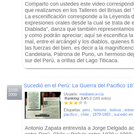
Comparto con ustedes este video correspondi
que realizamos en los Talleres del Brisas del 
La escenificación corresponde a la Leyenda d
expresiones orales desde la cual se trata de e
Diablada", danza que también representamos a
y como podrán apreciar; aquí se escenifica la 
mal, entre el arcángel y los diablos, quienes
las fuerzas del bien, es decir a la magnificenc
Candelaria, Patrona de Puno, un hermoso de
sur del Perú, a orillas del Lago Titicaca.
.
.
Sucedió en el Perú: La Guerra del Pacifico 1
22/05
Usuario:
mediateca-cia
2009
Ranking: 3.4
/5.0 (165 votos)
Etiquetas:
perú
,
historia
,
bolivia
,
entre
pacifico
,
chile
,
1879-1883
,
sucedió en 
Antonio Zapata entrevista a Jorge Delgado ace