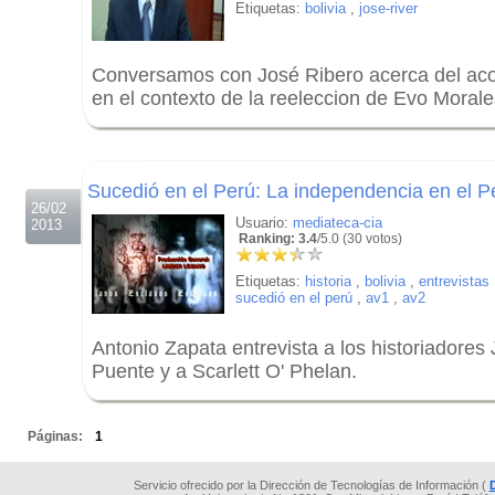
Etiquetas:
bolivia
,
jose-river
Conversamos con José Ribero acerca del acon
en el contexto de la reeleccion de Evo Morale
.
.
Sucedió en el Perú: La independencia en el P
26/02
Usuario:
mediateca-cia
2013
Ranking: 3.4
/5.0 (30 votos)
Etiquetas:
historia
,
bolivia
,
entrevistas
sucedió en el perú
,
av1
,
av2
Antonio Zapata entrevista a los historiadores
Puente y a Scarlett O' Phelan.
.
Páginas:
1
Servicio ofrecido por la Dirección de Tecnologías de Información (