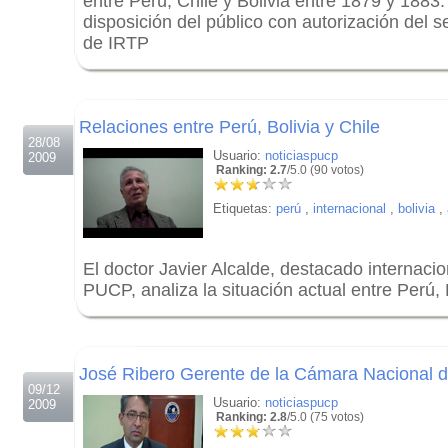
entre Perú, Chile y Bolivia entre 1879 y 1883
disposición del público con autorización del 
de IRTP
.
.
Relaciones entre Perú, Bolivia y Chile
28/08
Usuario:
noticiaspucp
2009
Ranking: 2.7
/5.0 (90 votos)
Etiquetas:
perú
,
internacional
,
bolivia
,
El doctor Javier Alcalde, destacado internacio
PUCP, analiza la situación actual entre Perú, B
.
.
José Ribero Gerente de la Cámara Nacional d
09/12
Usuario:
noticiaspucp
2009
Ranking: 2.8
/5.0 (75 votos)