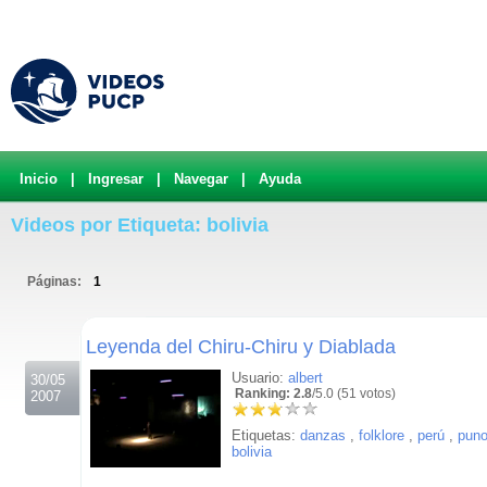
Inicio
|
Ingresar
|
Navegar
|
Ayuda
Videos por Etiqueta: bolivia
Páginas:
1
.
Leyenda del Chiru-Chiru y Diablada
Usuario:
albert
30/05
Ranking: 2.8
/5.0 (51 votos)
2007
Etiquetas:
danzas
,
folklore
,
perú
,
pun
bolivia