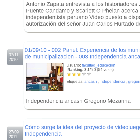
Antonio Zapata entrevista a los historiadores
Puente Candamo y Scarlett O Phelan acerca 
independentista peruano Video puesto a dispo
autorización del señor Juan Carlos Hurtado 
.
.
01/09/10 - 002 Panel: Experiencia de los munic
07/11
de municipalizacion - 003 Independencia anc
2010
Usuario:
facultad_educacion
Ranking: 3.1
/5.0 (54 votos)
Etiquetas:
ancash
,
independencia
,
gregor
Independencia ancash Gregorio Mezarina
.
.
Cómo surge la idea del proyecto de videojueg
27/09
Independencia
2011