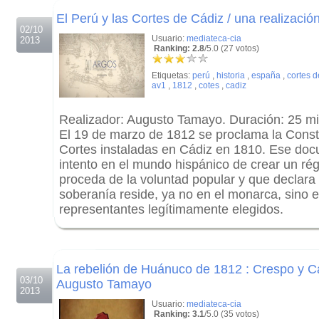
El Perú y las Cortes de Cádiz / una realizac
02/10
Usuario:
mediateca-cia
2013
Ranking: 2.8
/5.0 (27 votos)
Etiquetas:
perú
,
historia
,
españa
,
cortes d
av1
,
1812
,
cotes
,
cadiz
Realizador: Augusto Tamayo. Duración: 25 m
El 19 de marzo de 1812 se proclama la Const
Cortes instaladas en Cádiz en 1810. Ese doc
intento en el mundo hispánico de crear un rég
proceda de la voluntad popular y que declara 
soberanía reside, ya no en el monarca, sino e
representantes legítimamente elegidos.
.
.
La rebelión de Huánuco de 1812 : Crespo y Cas
03/10
Augusto Tamayo
2013
Usuario:
mediateca-cia
Ranking: 3.1
/5.0 (35 votos)