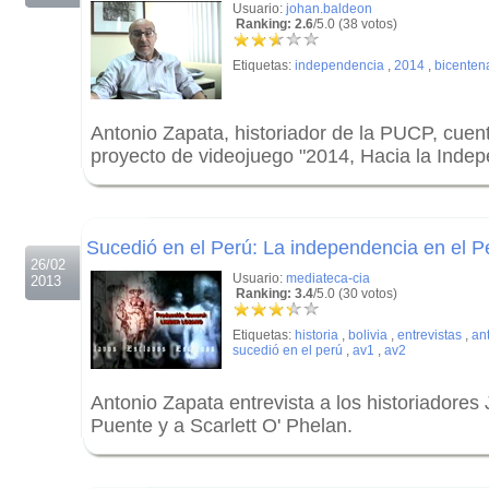
Usuario:
johan.baldeon
Ranking: 2.6
/5.0 (38 votos)
Etiquetas:
independencia
,
2014
,
bicenten
Antonio Zapata, historiador de la PUCP, cuen
proyecto de videojuego "2014, Hacia la Inde
.
.
Sucedió en el Perú: La independencia en el P
26/02
Usuario:
mediateca-cia
2013
Ranking: 3.4
/5.0 (30 votos)
Etiquetas:
historia
,
bolivia
,
entrevistas
,
an
sucedió en el perú
,
av1
,
av2
Antonio Zapata entrevista a los historiadores
Puente y a Scarlett O' Phelan.
.
.