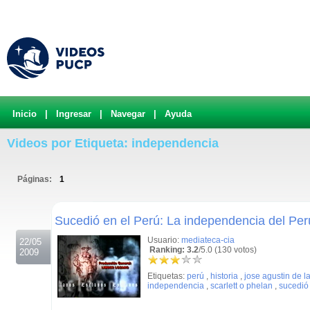
Inicio
|
Ingresar
|
Navegar
|
Ayuda
Videos por Etiqueta: independencia
Páginas:
1
.
Sucedió en el Perú: La independencia del Per
Usuario:
mediateca-cia
22/05
Ranking: 3.2
/5.0 (130 votos)
2009
Etiquetas:
perú
,
historia
,
jose agustin de 
independencia
,
scarlett o phelan
,
sucedió 