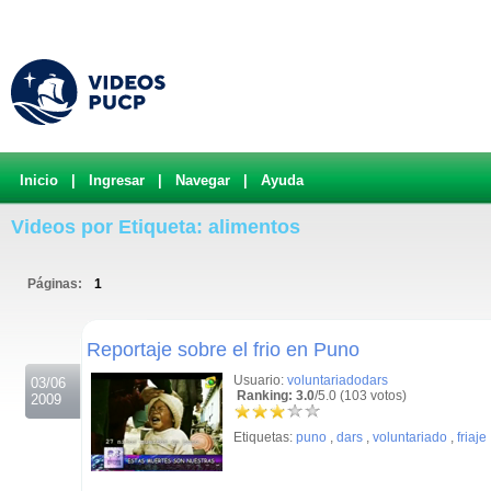
Inicio
|
Ingresar
|
Navegar
|
Ayuda
Videos por Etiqueta: alimentos
Páginas:
1
.
Reportaje sobre el frio en Puno
Usuario:
voluntariadodars
03/06
Ranking: 3.0
/5.0 (103 votos)
2009
Etiquetas:
puno
,
dars
,
voluntariado
,
friaje