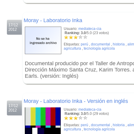
.
.
Moray - Laboratorio Inka
17/12
Usuario:
mediateca-cia
2012
Ranking: 3.0
/5.0 (23 votos)
Etiquetas:
perú
,
documental
,
historia
,
ali
agricultura
,
tecnología agrícola
Documental producido por el Taller de Antrop
Dirección Máximo Santa Cruz, Karim Torres. a
Earls. (versión: Inglés)
.
.
Moray - Laboratorio Inka - Versión en inglés
17/12
Usuario:
mediateca-cia
2012
Ranking: 3.0
/5.0 (29 votos)
Etiquetas:
perú
,
documental
,
historia
,
ali
agricultura
,
tecnología agrícola