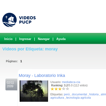
Inicio
|
Ingresar
|
Navegar
|
Ayuda
Videos por Etiqueta: moray
Páginas:
1
.
Moray - Laboratorio Inka
Usuario:
mediateca-cia
02/11
Ranking: 3.2
/5.0 (112 votos)
2009
Etiquetas:
perú
,
documental
,
historia
,
ali
agricultura
,
tecnología agrícola