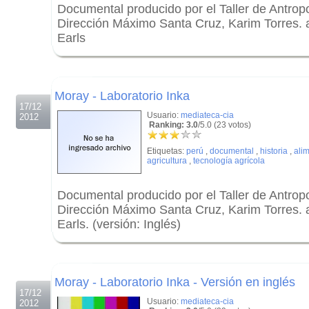
Documental producido por el Taller de Antrop
Dirección Máximo Santa Cruz, Karim Torres. a
Earls
.
.
Moray - Laboratorio Inka
17/12
Usuario:
mediateca-cia
2012
Ranking: 3.0
/5.0 (23 votos)
Etiquetas:
perú
,
documental
,
historia
,
ali
agricultura
,
tecnología agrícola
Documental producido por el Taller de Antrop
Dirección Máximo Santa Cruz, Karim Torres. a
Earls. (versión: Inglés)
.
.
Moray - Laboratorio Inka - Versión en inglés
17/12
Usuario:
mediateca-cia
2012