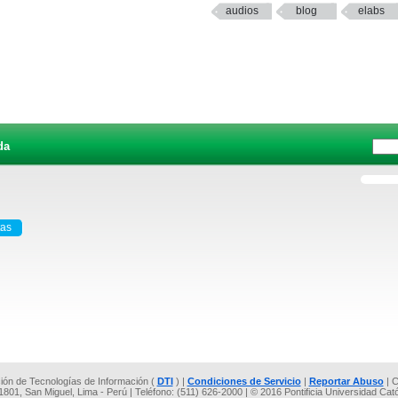
audios
blog
elabs
da
tas
cción de Tecnologías de Información (
DTI
) |
Condiciones de Servicio
|
Reportar Abuso
| C
 1801, San Miguel, Lima - Perú | Teléfono: (511) 626-2000 | © 2016 Pontificia Universidad Cat