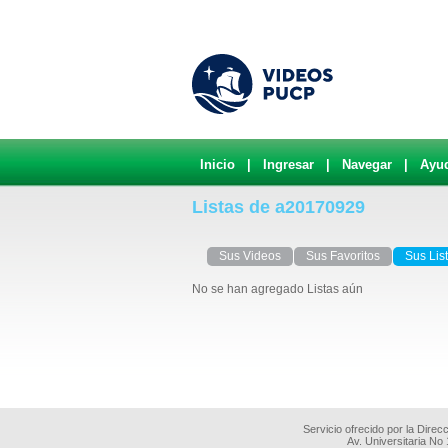
Inicio
|
Ingresar
|
Navegar
|
Ayu
Listas de a20170929
Sus Videos
Sus Favoritos
Sus Lis
No se han agregado Listas aún
Servicio ofrecido por la Dire
Av. Universitaria No