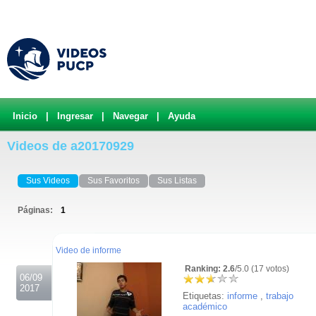
Inicio
|
Ingresar
|
Navegar
|
Ayuda
Videos de a20170929
Sus Videos
Sus Favoritos
Sus Listas
Páginas:
1
.
Video de informe
Ranking: 2.6
/5.0 (17 votos)
06/09
2017
Etiquetas:
informe
,
trabajo
académico