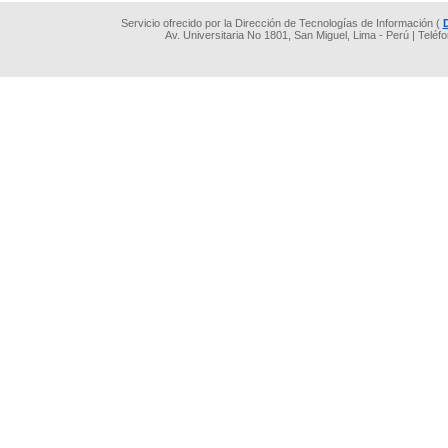
Servicio ofrecido por la Dirección de Tecnologías de Información (
Av. Universitaria No 1801, San Miguel, Lima - Perú | Teléf