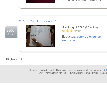
| Fecha de Captura: 17/07/2017
.
.
.
OpAmp-Circuitos Eléctricos 1
Ranking: 3.3
/5.0 (23 votos)
25/05
2017
Etiquetas:
opamp
,
circuitos
electricos
.
.
Páginas:
1
Servicio ofrecido por la Dirección de Tecnologías de Información (
Av. Universitaria No 1801, San Miguel, Lima - Perú | Teléf