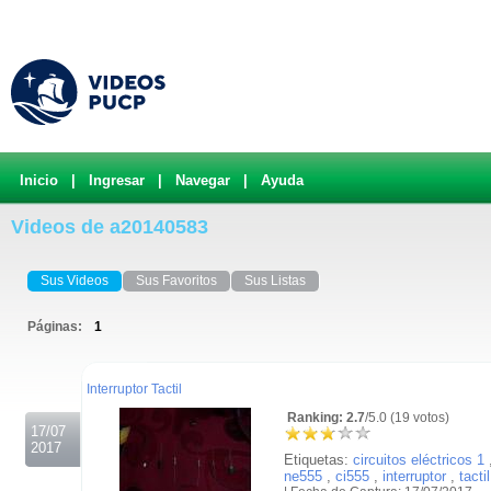
Inicio
|
Ingresar
|
Navegar
|
Ayuda
Videos de a20140583
Sus Videos
Sus Favoritos
Sus Listas
Páginas:
1
.
Interruptor Tactil
Ranking: 2.7
/5.0 (19 votos)
17/07
2017
Etiquetas:
circuitos eléctricos 1
ne555
,
ci555
,
interruptor
,
tactil