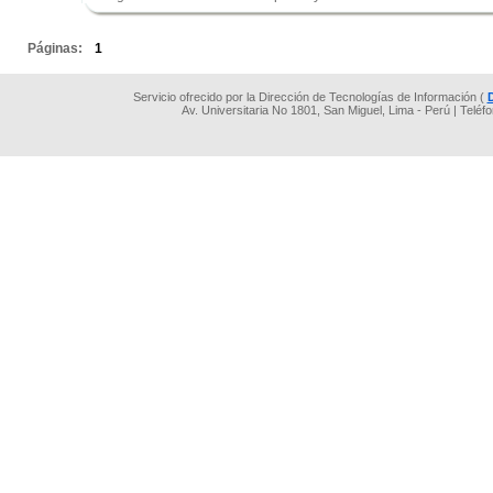
.
Páginas:
1
Servicio ofrecido por la Dirección de Tecnologías de Información (
Av. Universitaria No 1801, San Miguel, Lima - Perú | Teléf