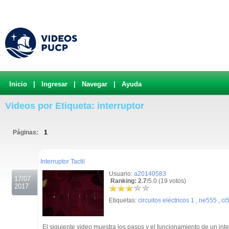
Inicio
|
Ingresar
|
Navegar
|
Ayuda
Videos por Etiqueta: interruptor
Páginas:
1
.
Interruptor Tactil
Usuario:
a20140583
17/07
Ranking: 2.7
/5.0 (19 votos)
2017
Etiquetas:
circuitos eléctricos 1
,
ne555
,
ci
El siguiente video muestra los pasos y el funcionamiento de un inte