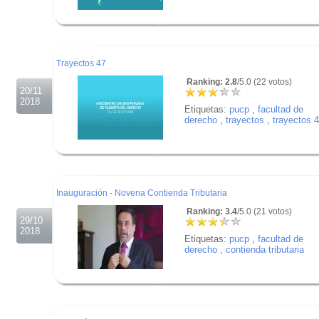
.
.
.
Trayectos 47
Ranking: 2.8
/5.0 (22 votos)
20/11
2018
Etiquetas:
pucp
,
facultad de
derecho
,
trayectos
,
trayectos 
.
.
.
Inauguración - Novena Contienda Tributaria
Ranking: 3.4
/5.0 (21 votos)
29/10
2018
Etiquetas:
pucp
,
facultad de
derecho
,
contienda tributaria
.
.
.