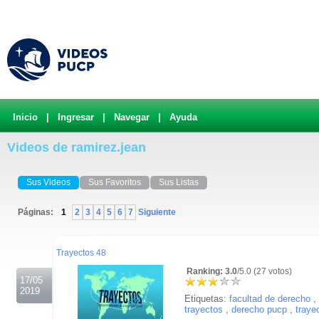
Inicio
|
Ingresar
|
Navegar
|
Ayuda
Videos de ramirez.jean
Sus Videos
Sus Favoritos
Sus Listas
Páginas:
1
2
3
4
5
6
7
Siguiente
.
Trayectos 48
Ranking: 3.0
/5.0 (27 votos)
17/05
2019
Etiquetas:
facultad de derecho
,
trayectos
,
derecho pucp
,
traye