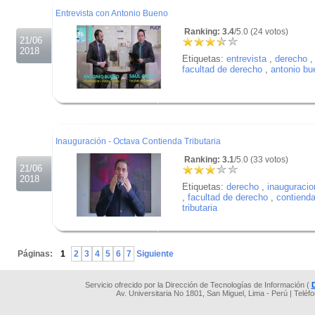
Entrevista con Antonio Bueno
Ranking: 3.4
/5.0 (24 votos)
21/06
2018
Etiquetas:
entrevista
,
derecho
,
facultad de derecho
,
antonio bu
.
.
.
Inauguración - Octava Contienda Tributaria
Ranking: 3.1
/5.0 (33 votos)
21/06
2018
Etiquetas:
derecho
,
inauguracio
,
facultad de derecho
,
contienda 
tributaria
.
.
Páginas:
1
2
3
4
5
6
7
Siguiente
Servicio ofrecido por la Dirección de Tecnologías de Información (
Av. Universitaria No 1801, San Miguel, Lima - Perú | Teléf