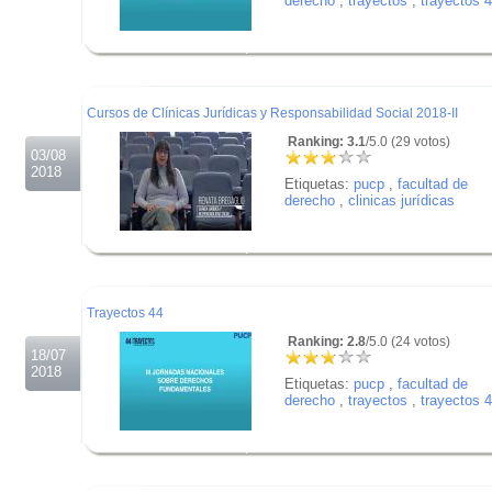
derecho
,
trayectos
,
trayectos 
.
.
.
Cursos de Clínicas Jurídicas y Responsabilidad Social 2018-II
Ranking: 3.1
/5.0 (29 votos)
03/08
2018
Etiquetas:
pucp
,
facultad de
derecho
,
clinicas jurídicas
.
.
.
Trayectos 44
Ranking: 2.8
/5.0 (24 votos)
18/07
2018
Etiquetas:
pucp
,
facultad de
derecho
,
trayectos
,
trayectos 
.
.
.