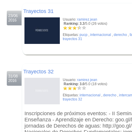
.
Trayectos 31
23/06
Usuario:
ramirez.jean
2016
Ranking: 3.3
/5.0 (26 votos)
Etiquetas:
pucp
,
internacional
,
derecho
,
f
trayectos 31
.
.
Trayectos 32
31/08
Usuario:
ramirez.jean
2016
Ranking: 3.0
/5.0 (18 votos)
Etiquetas:
internacional
,
derecho
,
interca
trayectos 32
Inscripciones de próximos eventos: - II Semina
Enseñanza - Aprendizaje en Derecho: goo.gl/
jornadas de Derechos de aguas: http://goo.g