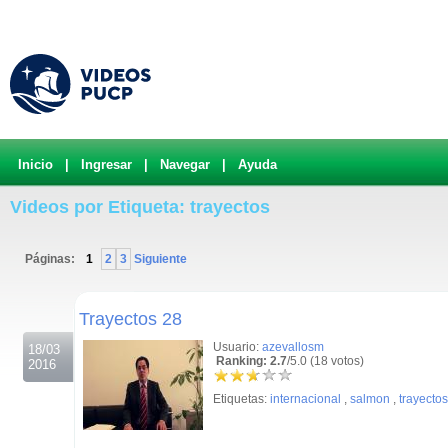
Inicio
|
Ingresar
|
Navegar
|
Ayuda
Videos por Etiqueta: trayectos
Páginas:
1
2
3
Siguiente
.
Trayectos 28
Usuario:
azevallosm
18/03
Ranking: 2.7
/5.0 (18 votos)
2016
Etiquetas:
internacional
,
salmon
,
trayectos