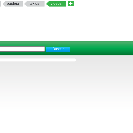
paideia
textos
videos