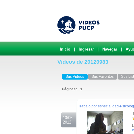
Inicio
|
Ingresar
|
Navegar
|
Ayu
Videos de 20120983
Sus Videos
Sus Favoritos
Sus Lis
Páginas:
1
.
Trabajo por especialidad-Psicologi
R
13/06
2012
E
e