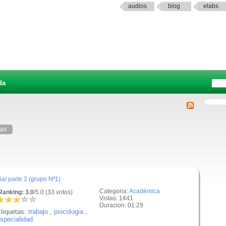
audios
blog
elabs
da
tas
a/ parte 2 (grupo Nº1)
Categoria:
Académica
anking: 3.0
/5.0 (33 votos)
Vistas: 1441
Duracion: 01:29
tiquetas:
trabajo
,
psicologia
,
specialidad