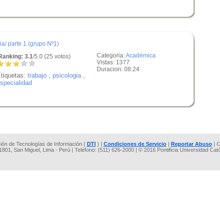
a/ parte 1 (grupo Nº1)
Categoria:
Académica
anking: 3.1
/5.0 (25 votos)
Vistas: 1377
Duracion: 08:24
tiquetas:
trabajo
,
psicologia
,
specialidad
cción de Tecnologías de Información (
DTI
) |
Condiciones de Servicio
|
Reportar Abuso
| C
 1801, San Miguel, Lima - Perú | Teléfono: (511) 626-2000 | © 2016 Pontificia Universidad Cat