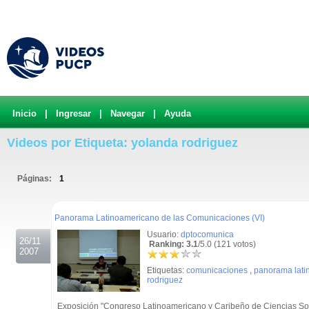
Inicio
|
Ingresar
|
Navegar
|
Ayuda
Videos por Etiqueta: yolanda rodriguez
Páginas:
1
.
Panorama Latinoamericano de las Comunicaciones (VI)
Usuario:
dptocomunica
26/11
Ranking: 3.1
/5.0 (121 votos)
2007
Etiquetas:
comunicaciones
,
panorama lati
rodriguez
Exposición "Congreso Latinoamericano y Caribeño de Ciencias Socia