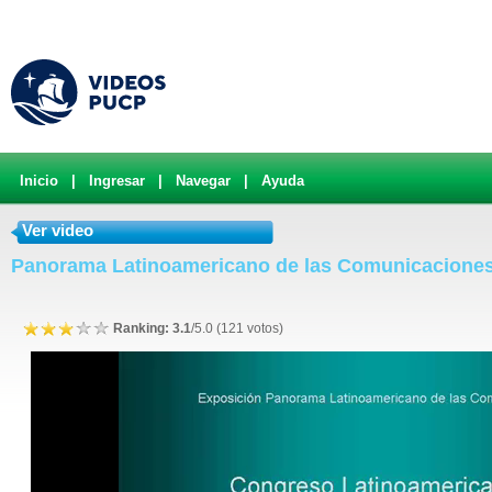
Inicio
|
Ingresar
|
Navegar
|
Ayuda
Ver video
Panorama Latinoamericano de las Comunicaciones 
Ranking: 3.1
/5.0 (121 votos)