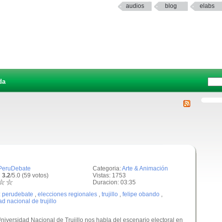
audios
blog
elabs
da
PeruDebate
Categoria:
Arte & Animación
 3.2
/5.0 (59 votos)
Vistas: 1753
Duracion: 03:35
:
perudebate
,
elecciones regionales
,
trujillo
,
felipe obando
,
d nacional de trujillo
niversidad Nacional de Trujillo nos habla del escenario electoral en