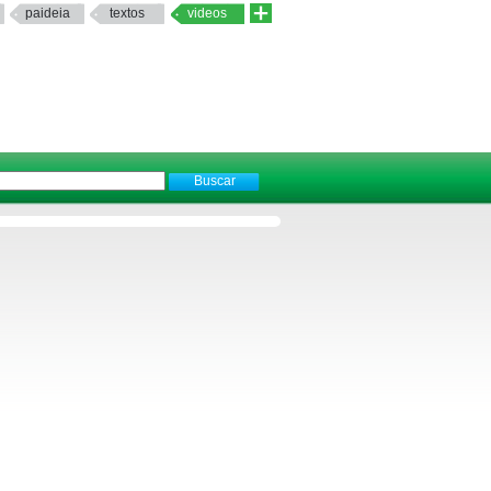
paideia
textos
videos