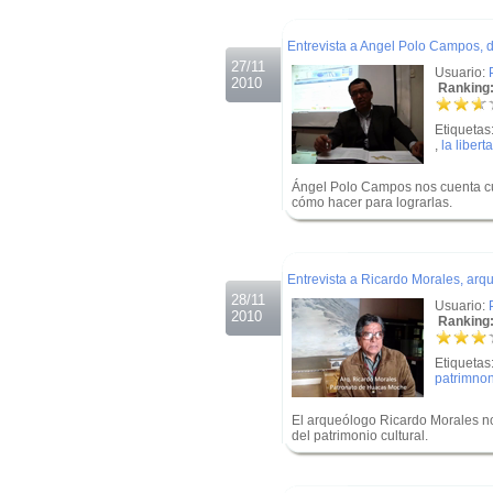
.
Entrevista a Angel Polo Campos, d
27/11
Usuario:
2010
Ranking:
Etiquetas
,
la libert
Ángel Polo Campos nos cuenta cuá
cómo hacer para lograrlas.
.
.
Entrevista a Ricardo Morales, ar
28/11
Usuario:
2010
Ranking:
Etiquetas
patrimno
El arqueólogo Ricardo Morales no
del patrimonio cultural.
.
.