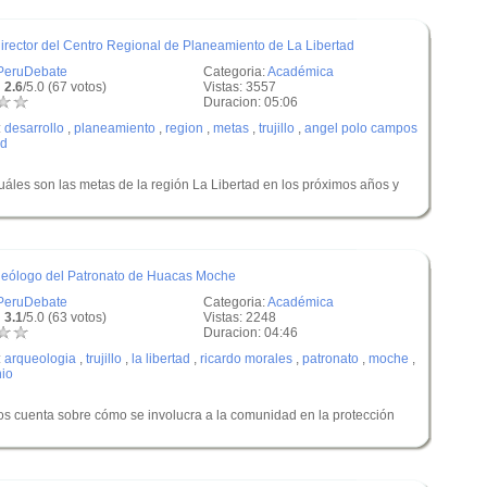
irector del Centro Regional de Planeamiento de La Libertad
PeruDebate
Categoria:
Académica
 2.6
/5.0 (67 votos)
Vistas: 3557
Duracion: 05:06
:
desarrollo
,
planeamiento
,
region
,
metas
,
trujillo
,
angel polo campos
ad
les son las metas de la región La Libertad en los próximos años y
queólogo del Patronato de Huacas Moche
PeruDebate
Categoria:
Académica
 3.1
/5.0 (63 votos)
Vistas: 2248
Duracion: 04:46
:
arqueologia
,
trujillo
,
la libertad
,
ricardo morales
,
patronato
,
moche
,
nio
s cuenta sobre cómo se involucra a la comunidad en la protección