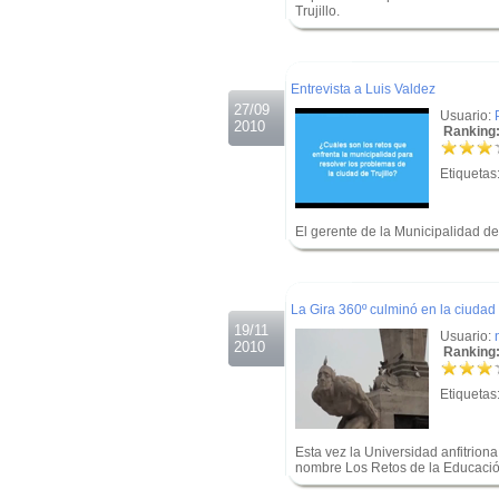
Trujillo.
.
.
Entrevista a Luis Valdez
27/09
Usuario:
2010
Ranking:
Etiquetas
El gerente de la Municipalidad de 
.
.
La Gira 360º culminó en la ciudad 
19/11
Usuario:
2010
Ranking:
Etiquetas
Esta vez la Universidad anfitriona 
nombre Los Retos de la Educación
.