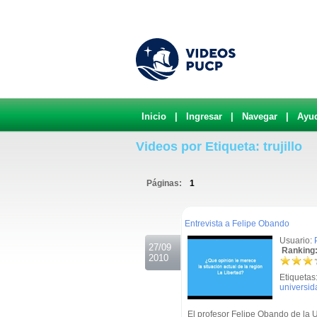
Inicio
|
Ingresar
|
Navegar
|
Ayu
Videos por Etiqueta: trujillo
Páginas:
1
.
Entrevista a Felipe Obando
Usuario:
27/09
Ranking:
2010
Etiquetas
universida
El profesor Felipe Obando de la U