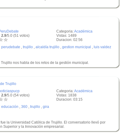
PeruDebate
Categoria:
Académica
 2.9
/5.0 (51 votos)
Vistas: 1489
Duracion: 02:56
:
perudebate
,
trujillo
,
alcaldía trujillo
,
gestion municipal
,
luis valdez
Trujillo nos habla de los retos de la gestión municipal.
de Trujillo
noticiaspucp
Categoria:
Académica
 2.9
/5.0 (54 votos)
Vistas: 1838
Duracion: 03:15
:
educación
,
360
,
trujillo
,
gira
fue la Universidad Católica de Trujillo. El conversatorio llevó por
 Superior y la Innovación empresarial.