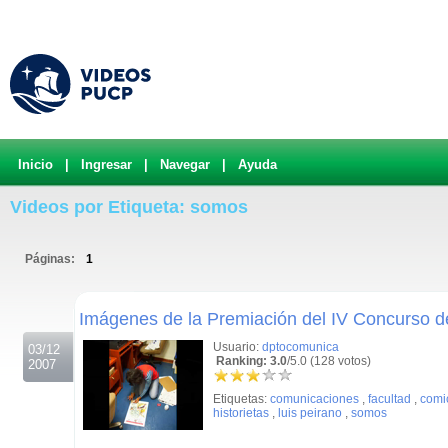
Inicio
|
Ingresar
|
Navegar
|
Ayuda
Videos por Etiqueta: somos
Páginas:
1
.
Imágenes de la Premiación del IV Concurso d
Usuario:
dptocomunica
03/12
Ranking: 3.0
/5.0 (128 votos)
2007
Etiquetas:
comunicaciones
,
facultad
,
comi
historietas
,
luis peirano
,
somos