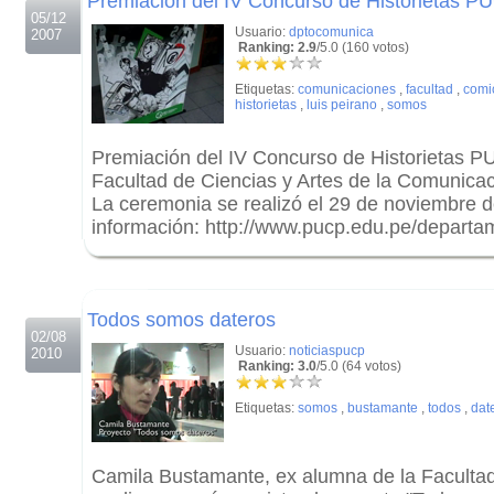
Premiación del IV Concurso de Historietas P
05/12
Usuario:
dptocomunica
2007
Ranking: 2.9
/5.0 (160 votos)
Etiquetas:
comunicaciones
,
facultad
,
comi
historietas
,
luis peirano
,
somos
Premiación del IV Concurso de Historietas P
Facultad de Ciencias y Artes de la Comunicac
La ceremonia se realizó el 29 de noviembre 
información: http://www.pucp.edu.pe/depart
.
.
Todos somos dateros
02/08
Usuario:
noticiaspucp
2010
Ranking: 3.0
/5.0 (64 votos)
Etiquetas:
somos
,
bustamante
,
todos
,
dat
Camila Bustamante, ex alumna de la Faculta